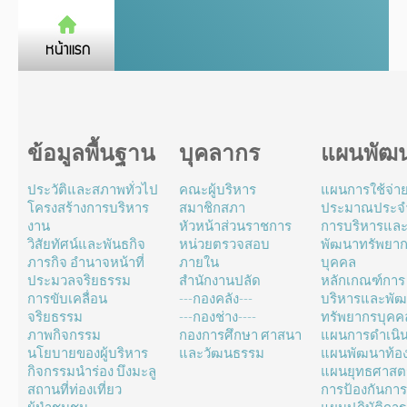
ข้อมูลพื้นฐาน
บุคลากร
แผนพัฒ
ประวัติและสภาพทั่วไป
คณะผู้บริหาร
แผนการใช้จ่า
โครงสร้างการบริหาร
สมาชิกสภา
ประมาณประจำ
งาน
หัวหน้าส่วนราชการ
การบริหารแล
วิสัยทัศน์และพันธกิจ
หน่วยตรวจสอบ
พัฒนาทรัพยา
ภารกิจ อำนาจหน้าที่
ภายใน
บุคคล
ประมวลจริยธรรม
สำนักงานปลัด
หลักเกณฑ์การ
การขับเคลื่อน
---กองคลัง---
บริหารและพั
จริยธรรม
---กองช่าง----
ทรัพยากรบุคค
ภาพกิจกรรม
กองการศึกษา ศาสนา
แผนการดำเนิ
นโยบายของผู้บริหาร
และวัฒนธรรม
แผนพัฒนาท้องถ
กิจกรรมนำร่อง บึงมะลู
แผนยุทธศาสตร
สถานที่ท่องเที่ยว
การป้องกันการ