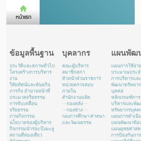
ข้อมูลพื้นฐาน
บุคลากร
แผนพัฒ
ประวัติและสภาพทั่วไป
คณะผู้บริหาร
แผนการใช้จ่า
โครงสร้างการบริหาร
สมาชิกสภา
ประมาณประจำ
งาน
หัวหน้าส่วนราชการ
การบริหารแล
วิสัยทัศน์และพันธกิจ
หน่วยตรวจสอบ
พัฒนาทรัพยา
ภารกิจ อำนาจหน้าที่
ภายใน
บุคคล
ประมวลจริยธรรม
สำนักงานปลัด
หลักเกณฑ์การ
การขับเคลื่อน
---กองคลัง---
บริหารและพั
จริยธรรม
---กองช่าง----
ทรัพยากรบุคค
ภาพกิจกรรม
กองการศึกษา ศาสนา
แผนการดำเนิ
นโยบายของผู้บริหาร
และวัฒนธรรม
แผนพัฒนาท้องถ
กิจกรรมนำร่อง บึงมะลู
แผนยุทธศาสตร
สถานที่ท่องเที่ยว
การป้องกันการ