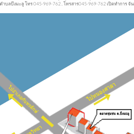
ทร 045-969-762 , โทรสาร045-969-762 เปิดทำการ จันทร์-ศุก