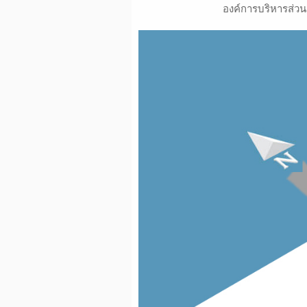
องค์การบริหารส่วนตำบลบึงมะลู โ