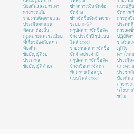
แผนปฏิบัติการ
ไฟล์ pdf
รายงานก
ป้องกันและบรรเทา
ข่าวกาารเงิน จัดซ์้อ
แนวปฏิบั
สาธารณภัย
จัดจ้าง
จัดการเรื
รายงานติดตามและ
ข่าวจัดซื้อจัดจ้างจาก
การทุจร
ประเมินผลแผน
ระบบ e-GP
ประพฤติ
พัฒนาท้องถิ่น
สรุปผลการจัดซื้อจัด
การลดขั
กฏหมายและระเบียบ
จ้าง ประจำปี รูปแบบ
ปฏิบัติง
ที่เกี่ยวข้องกับสภา
ไฟล์ excel
รางวัลแ
ท้องถิ่น
รายงานผลการจัดซื้อ
ภูมิใจ
ข้อบัญญัติงบ
จัดจ้างประจำปี
ดาวโหล
ประมาณ
สรุปผลการจัดซื้อจัด
ประเมิน
ข้อบัญญัติตำบล
จ้างหรือการจัดหา
และความ
พัสดุรายเดือน รูป
ประชาสั
แบบไฟล์ excel
ป้องกัน
สาธารณ
นโยบายไ
ขวัญ