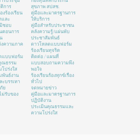
ารประชุม
กองทุนหลักประกัน
ติการ
สุขภาพ สปสช.
่องร้องเรียน
คู่มือและมาตรฐานการ
ิตและ
ให้บริการ
มิชอบ
คู่มือสำหรับประชาชน
้นตอนการ
คลังความรู้/แผ่นพับ
าน
ประชาสัมพันธ์
ห่งความภาค
ดาวโหลดแบบฟอร์ม
ร้องเรียนทุจริต
ดแบบฟอร์ม
ติดต่อ / แผนที่
คุณธรรม
แบบสอบถามความพึง
โปร่งใส
พอใจ
มพันธ์งาน
ร้องเรียนร้องทุกข์เรื่อง
และบรรเทา
ทั่วไป
ภัย
จดหมายข่าว
ม่รับของ
คู่มือและมาตรฐานการ
ปฏิบัติงาน
ประเมินคุณธรรมและ
ความโปร่งใส