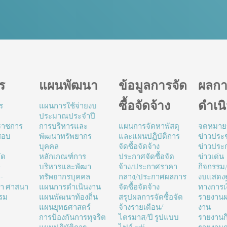
ร
แผนพัฒนา
ข้อมูลการจัด
ผลกา
ซื้อจัดจ้าง
ดำเน
ร
แผนการใช้จ่ายงบ
ประมาณประจำปี
นราชการ
การบริหารและ
แผนการจัดหาพัสดุ
จดหมาย
สอบ
พัฒนาทรัพยากร
และแผนปฏิบัติการ
ข่าวประช
บุคคล
จัดซื้อจัดจ้าง
ข่าวประ
ัด
หลักเกณฑ์การ
ประกาศจัดซื้อจัด
ข่าวเด่น
-
บริหารและพัฒา
จ้าง/ประกาศราคา
กิจกรรม
-
ทรัพยากรบุคคล
กลาง/ประกาศผลการ
งบแสดง
ษา ศาสนา
แผนการดำเนินงาน
จัดซื้อจัดจ้าง
ทางการเ
รม
แผนพัฒนาท้องถิ่น
สรุปผลการจัดซื้อจัด
รายงานผ
แผนยุทธศาสตร์
จ้างรายเดือน/
งาน
การป้องกันการทุจริต
ไตรมาส/ปี รูปแบบ
รายงานก