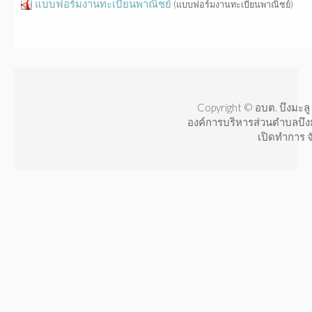
แบบฟอร์มงานทะเบียนพาณิชย์
(แบบฟอร์มงานทะเบียนพาณิชย์)
Copyright © อบต. บึงมะลู 
องค์การบริหารส่วนตำบลบึง