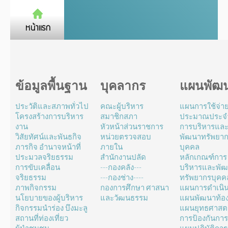
ข้อมูลพื้นฐาน
บุคลากร
แผนพัฒ
ประวัติและสภาพทั่วไป
คณะผู้บริหาร
แผนการใช้จ่า
โครงสร้างการบริหาร
สมาชิกสภา
ประมาณประจำ
งาน
หัวหน้าส่วนราชการ
การบริหารแล
วิสัยทัศน์และพันธกิจ
หน่วยตรวจสอบ
พัฒนาทรัพยา
ภารกิจ อำนาจหน้าที่
ภายใน
บุคคล
ประมวลจริยธรรม
สำนักงานปลัด
หลักเกณฑ์การ
การขับเคลื่อน
---กองคลัง---
บริหารและพั
จริยธรรม
---กองช่าง----
ทรัพยากรบุคค
ภาพกิจกรรม
กองการศึกษา ศาสนา
แผนการดำเนิ
นโยบายของผู้บริหาร
และวัฒนธรรม
แผนพัฒนาท้องถ
กิจกรรมนำร่อง บึงมะลู
แผนยุทธศาสตร
สถานที่ท่องเที่ยว
การป้องกันการ