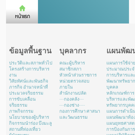
ข้อมูลพื้นฐาน
บุคลากร
แผนพัฒ
ประวัติและสภาพทั่วไป
คณะผู้บริหาร
แผนการใช้จ่า
โครงสร้างการบริหาร
สมาชิกสภา
ประมาณประจำ
งาน
หัวหน้าส่วนราชการ
การบริหารแล
วิสัยทัศน์และพันธกิจ
หน่วยตรวจสอบ
พัฒนาทรัพยา
ภารกิจ อำนาจหน้าที่
ภายใน
บุคคล
ประมวลจริยธรรม
สำนักงานปลัด
หลักเกณฑ์การ
การขับเคลื่อน
---กองคลัง---
บริหารและพั
จริยธรรม
---กองช่าง----
ทรัพยากรบุคค
ภาพกิจกรรม
กองการศึกษา ศาสนา
แผนการดำเนิ
นโยบายของผู้บริหาร
และวัฒนธรรม
แผนพัฒนาท้องถ
กิจกรรมนำร่อง บึงมะลู
แผนยุทธศาสตร
สถานที่ท่องเที่ยว
การป้องกันการ