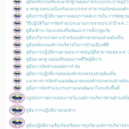
คู่มือหลักเกณฑ์และมาตรฐานคุณภาพระบบประปาหมู่บ้
มาตรฐานหน่วยป้องกันและบรรเทาสาธารณภัยขององค์กรปก
คู่มือการปฏิบัติงานตรวจสอบการคลัง การเงิน การพัสดุ ข
วิธีปฏิบัติในการจัดทำงบประมาณรายจ่ายประจำปี พ.ศ. 
คู่มือเฝ้าระวังและส่งเสริมพัฒนาการเด็กปฐมวัย
คู่มือบริหารงานทาง สำหรับองค์กรปกครองส่วนท้องถิ่น
คู่มือหลักเกณฑ์การบริหารกิจการบ้านเมืองที่ดี
คู่มือการปฏิบัติงานตามพระราชบัญญัติสาธารณสุข พ.ศ. 25
คู่มือมาตรฐานส่งเสริมคุณภาพชีวิตผู้พิการ
คู่มือการจัดทำแผนอัตรากำลัง
คู่มือการปฏิบัติงานขององค์กรปกครองส่วนท้องถิ่น
แนวทางการจัดทำแผนพัฒนาขององค์กรปกครองส่วนท้องถิ
คู่มือการจัดทำและประสานแผนพัฒนาในระดับพื้นที่
กฏบัตรการตรวจสอบภายใน องค์การบริหารส่วนตำบลบึงมะ
คู่มือ การปฏิบัติงานกองช่าง
คู่มือปฏิบัติงานเรื่องร้องเรียนการทุจริต องค์การบริหารส