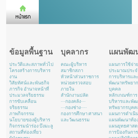
ข้อมูลพื้นฐาน
บุคลากร
แผนพัฒ
ประวัติและสภาพทั่วไป
คณะผู้บริหาร
แผนการใช้จ่า
โครงสร้างการบริหาร
สมาชิกสภา
ประมาณประจำ
งาน
หัวหน้าส่วนราชการ
การบริหารแล
วิสัยทัศน์และพันธกิจ
หน่วยตรวจสอบ
พัฒนาทรัพยา
ภารกิจ อำนาจหน้าที่
ภายใน
บุคคล
ประมวลจริยธรรม
สำนักงานปลัด
หลักเกณฑ์การ
การขับเคลื่อน
---กองคลัง---
บริหารและพั
จริยธรรม
---กองช่าง----
ทรัพยากรบุคค
ภาพกิจกรรม
กองการศึกษา ศาสนา
แผนการดำเนิ
นโยบายของผู้บริหาร
และวัฒนธรรม
แผนพัฒนาท้องถ
กิจกรรมนำร่อง บึงมะลู
แผนยุทธศาสตร
สถานที่ท่องเที่ยว
การป้องกันการ