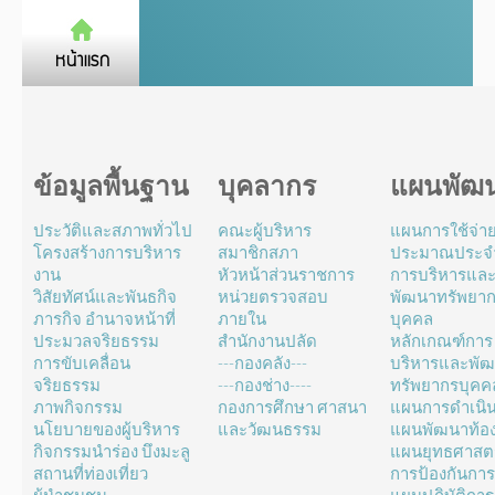
ข้อมูลพื้นฐาน
บุคลากร
แผนพัฒ
ประวัติและสภาพทั่วไป
คณะผู้บริหาร
แผนการใช้จ่า
โครงสร้างการบริหาร
สมาชิกสภา
ประมาณประจำ
งาน
หัวหน้าส่วนราชการ
การบริหารแล
วิสัยทัศน์และพันธกิจ
หน่วยตรวจสอบ
พัฒนาทรัพยา
ภารกิจ อำนาจหน้าที่
ภายใน
บุคคล
ประมวลจริยธรรม
สำนักงานปลัด
หลักเกณฑ์การ
การขับเคลื่อน
---กองคลัง---
บริหารและพั
จริยธรรม
---กองช่าง----
ทรัพยากรบุคค
ภาพกิจกรรม
กองการศึกษา ศาสนา
แผนการดำเนิ
นโยบายของผู้บริหาร
และวัฒนธรรม
แผนพัฒนาท้องถ
กิจกรรมนำร่อง บึงมะลู
แผนยุทธศาสตร
สถานที่ท่องเที่ยว
การป้องกันการ