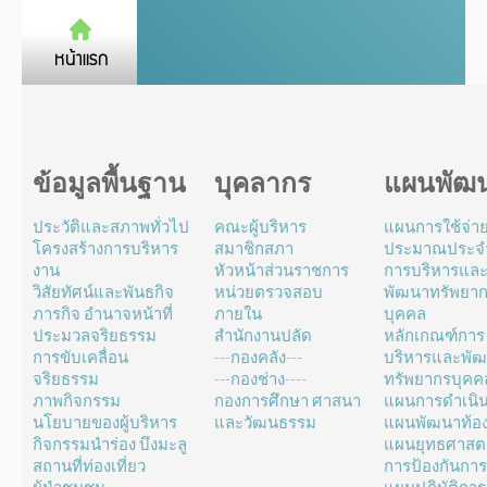
ข้อมูลพื้นฐาน
บุคลากร
แผนพัฒ
ประวัติและสภาพทั่วไป
คณะผู้บริหาร
แผนการใช้จ่า
โครงสร้างการบริหาร
สมาชิกสภา
ประมาณประจำ
งาน
หัวหน้าส่วนราชการ
การบริหารแล
วิสัยทัศน์และพันธกิจ
หน่วยตรวจสอบ
พัฒนาทรัพยา
ภารกิจ อำนาจหน้าที่
ภายใน
บุคคล
ประมวลจริยธรรม
สำนักงานปลัด
หลักเกณฑ์การ
การขับเคลื่อน
---กองคลัง---
บริหารและพั
จริยธรรม
---กองช่าง----
ทรัพยากรบุคค
ภาพกิจกรรม
กองการศึกษา ศาสนา
แผนการดำเนิ
นโยบายของผู้บริหาร
และวัฒนธรรม
แผนพัฒนาท้องถ
กิจกรรมนำร่อง บึงมะลู
แผนยุทธศาสตร
สถานที่ท่องเที่ยว
การป้องกันการ