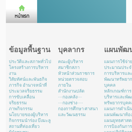
ข้อมูลพื้นฐาน
บุคลากร
แผนพัฒ
ประวัติและสภาพทั่วไป
คณะผู้บริหาร
แผนการใช้จ่า
โครงสร้างการบริหาร
สมาชิกสภา
ประมาณประจำ
งาน
หัวหน้าส่วนราชการ
การบริหารแล
วิสัยทัศน์และพันธกิจ
หน่วยตรวจสอบ
พัฒนาทรัพยา
ภารกิจ อำนาจหน้าที่
ภายใน
บุคคล
ประมวลจริยธรรม
สำนักงานปลัด
หลักเกณฑ์การ
การขับเคลื่อน
---กองคลัง---
บริหารและพั
จริยธรรม
---กองช่าง----
ทรัพยากรบุคค
ภาพกิจกรรม
กองการศึกษา ศาสนา
แผนการดำเนิ
นโยบายของผู้บริหาร
และวัฒนธรรม
แผนพัฒนาท้องถ
กิจกรรมนำร่อง บึงมะลู
แผนยุทธศาสตร
สถานที่ท่องเที่ยว
การป้องกันการ