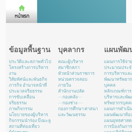
ข้อมูลพื้นฐาน
บุคลากร
แผนพัฒ
ประวัติและสภาพทั่วไป
คณะผู้บริหาร
แผนการใช้จ่า
โครงสร้างการบริหาร
สมาชิกสภา
ประมาณประจำ
งาน
หัวหน้าส่วนราชการ
การบริหารแล
วิสัยทัศน์และพันธกิจ
หน่วยตรวจสอบ
พัฒนาทรัพยา
ภารกิจ อำนาจหน้าที่
ภายใน
บุคคล
ประมวลจริยธรรม
สำนักงานปลัด
หลักเกณฑ์การ
การขับเคลื่อน
---กองคลัง---
บริหารและพั
จริยธรรม
---กองช่าง----
ทรัพยากรบุคค
ภาพกิจกรรม
กองการศึกษา ศาสนา
แผนการดำเนิ
นโยบายของผู้บริหาร
และวัฒนธรรม
แผนพัฒนาท้องถ
กิจกรรมนำร่อง บึงมะลู
แผนยุทธศาสตร
สถานที่ท่องเที่ยว
การป้องกันการ