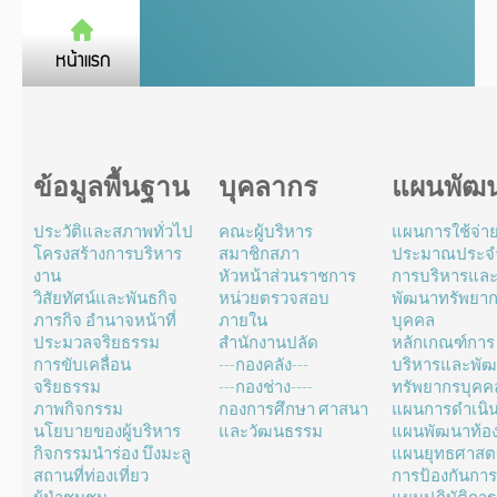
ข้อมูลพื้นฐาน
บุคลากร
แผนพัฒ
ประวัติและสภาพทั่วไป
คณะผู้บริหาร
แผนการใช้จ่า
โครงสร้างการบริหาร
สมาชิกสภา
ประมาณประจำ
งาน
หัวหน้าส่วนราชการ
การบริหารแล
วิสัยทัศน์และพันธกิจ
หน่วยตรวจสอบ
พัฒนาทรัพยา
ภารกิจ อำนาจหน้าที่
ภายใน
บุคคล
ประมวลจริยธรรม
สำนักงานปลัด
หลักเกณฑ์การ
การขับเคลื่อน
---กองคลัง---
บริหารและพั
จริยธรรม
---กองช่าง----
ทรัพยากรบุคค
ภาพกิจกรรม
กองการศึกษา ศาสนา
แผนการดำเนิ
นโยบายของผู้บริหาร
และวัฒนธรรม
แผนพัฒนาท้องถ
กิจกรรมนำร่อง บึงมะลู
แผนยุทธศาสตร
สถานที่ท่องเที่ยว
การป้องกันการ