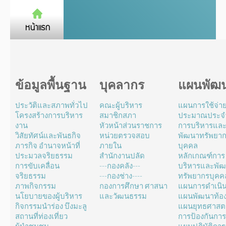
ข้อมูลพื้นฐาน
บุคลากร
แผนพัฒ
ประวัติและสภาพทั่วไป
คณะผู้บริหาร
แผนการใช้จ่า
โครงสร้างการบริหาร
สมาชิกสภา
ประมาณประจำ
งาน
หัวหน้าส่วนราชการ
การบริหารแล
วิสัยทัศน์และพันธกิจ
หน่วยตรวจสอบ
พัฒนาทรัพยา
ภารกิจ อำนาจหน้าที่
ภายใน
บุคคล
ประมวลจริยธรรม
สำนักงานปลัด
หลักเกณฑ์การ
การขับเคลื่อน
---กองคลัง---
บริหารและพั
จริยธรรม
---กองช่าง----
ทรัพยากรบุคค
ภาพกิจกรรม
กองการศึกษา ศาสนา
แผนการดำเนิ
นโยบายของผู้บริหาร
และวัฒนธรรม
แผนพัฒนาท้องถ
กิจกรรมนำร่อง บึงมะลู
แผนยุทธศาสตร
สถานที่ท่องเที่ยว
การป้องกันการ