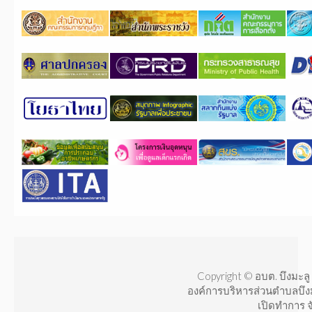
Copyright © อบต. บึงมะลู 
องค์การบริหารส่วนตำบลบึง