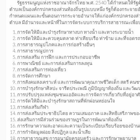
รัฐธรรมนูญแห่งราชอาณาจักรไทย พ.ศ. 2540 ได้กำหนดให้รัฐต้อง
ตำบลเป็นองค์กรปกครองส่วนท้องถิ่นรูปแบบหนึ่ง รัฐก็ต้องกระจ
กำหนดแผนและขั้นตอนการกระจายอำนาจให้แก่องค์กรปกครองส่วนท้อ
ตำบล มีอำนาจและหน้าที่ในการจัดระบบการบริการสาธารณะเพื่อปร
การจัดให้มีและบำรุงรักษาทางบก ทางน้ำ และทางระบายน้ำ
การจัดให้มีและควบคุมตลาด ท่าเทียบเรือ ท่าข้าม และที่จอดร
การสาธารณูปโภคและการก่อสร้างอื่นๆ
การสาธารณูปการ
การส่งเสริม การฝึก และการประกอบอาชีพ
การพาณิชย์ และการส่งเสริมการลงทุน
การส่งเสริมการท่องเที่ยว
การจัดการศึกษา
การสังคมสงเคราะห์ และการพัฒนาคุณภาพชีวิตเด็ก สตรี คนชร
การบำรุงรักษาศิลปะ จารีตประเพณี ภูมิปัญญาท้องถิ่น และวัฒ
การปรับปรุงแหล่งชุมชนแออัดและการจัดการเกี่ยวกับที่อยู่อาศ
การจัดให้มีและบำรุงรักษาสถานที่พักผ่อนหย่อนใจ
การส่งเสริมกีฬา
การส่งเสริมประชาธิปไตย ความเสมอภาค และสิทธิเสรีภาพข
ส่งเสริมการมีส่วนร่วมของราษฎรในการพัฒนาท้องถิ่น
การรักษาความสะอาดและความเป็นระเบียบเรียบร้อยของบ้านเ
การกำจัดมูลฝอย สิ่งปฏิกูล และน้ำเสีย
การสาธารณสุข การอนามัยครอบครัว และการรักษาพยาบาล