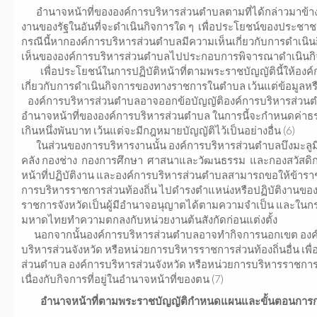
อำนาจหน้าที่ขององค์การบริหารส่วนตำบลตามที่ได้กล่าวมาข้างต
งานของรัฐในอันที่จะดำเนินกิจการใด ๆ เพื่อประโยชน์ของประช
กรณีนี้หากองค์การบริหารส่วนตำบลมีความเห็นเกี่ยวกับการดำเนิ
เห็นขององค์การบริหารส่วนตำบลไปประกอบการพิจารณาดำเนินกิจก
เพื่อประโยชน์ในการปฏิบัติหน้าที่ตามพระราชบัญญัตินี้ให้องค์
เกี่ยวกับการดำเนินกิจการของทางราชการในตำบล เว้นแต่ข้อมูลหรือ
องค์การบริหารส่วนตำบลอาจออกข้อบัญญัติองค์การบริหารส่วนตำบล
อำนาจหน้าที่ขององค์การบริหารส่วนตำบล ในการนี้จะกำหนดค่าธรร
เกินหนึ่งพันบาท เว้นแต่จะมีกฎหมายบัญญัติไว้เป็นอย่างอื่น (6)
ในส่วนของการบริหารงานนั้น องค์การบริหารส่วนตำบลบึงมะลูม
คลัง กองช่าง กองการศึกษา ศาสนาและวัฒนธรรม และกองสวัสดิการส
หน้าที่ปฏิบัติงาน และองค์การบริหารส่วนตำบลสามารถขอให้ข้าราช
การบริหารราชการส่วนท้องถิ่น ไปดำรงตำแหน่งหรือปฏิบัติงานของอ
ราชการจังหวัดเป็นผู้มีอำนาจอนุญาตได้ตามความจำเป็น และในกรณีท
มหาดไทยทำความตกลงกับหน่วยงานต้นสังกัดก่อนแต่งตั้ง
นอกจากนั้นองค์การบริหารส่วนตำบลอาจทำกิจการนอกเขต องค์ก
บริหารส่วนจังหวัด หรือหน่วยการบริหารราชการส่วนท้องถิ่นอื่น เพื
ส่วนตำบล องค์การบริหารส่วนจังหวัด หรือหน่วยการบริหารราชการส่วน
เนื่องกับกิจการที่อยู่ในอำนาจหน้าที่ของตน (7)
อำนาจหน้าที่ตามพระราชบัญญัติกำหนดแผนและขั้นตอนการกระ