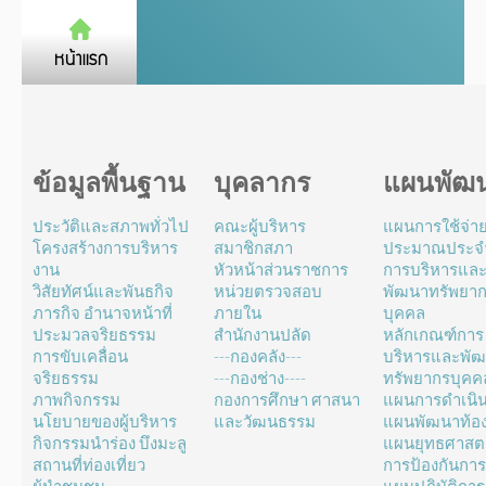
ข้อมูลพื้นฐาน
บุคลากร
แผนพัฒ
ประวัติและสภาพทั่วไป
คณะผู้บริหาร
แผนการใช้จ่า
โครงสร้างการบริหาร
สมาชิกสภา
ประมาณประจำ
งาน
หัวหน้าส่วนราชการ
การบริหารแล
วิสัยทัศน์และพันธกิจ
หน่วยตรวจสอบ
พัฒนาทรัพยา
ภารกิจ อำนาจหน้าที่
ภายใน
บุคคล
ประมวลจริยธรรม
สำนักงานปลัด
หลักเกณฑ์การ
การขับเคลื่อน
---กองคลัง---
บริหารและพั
จริยธรรม
---กองช่าง----
ทรัพยากรบุคค
ภาพกิจกรรม
กองการศึกษา ศาสนา
แผนการดำเนิ
นโยบายของผู้บริหาร
และวัฒนธรรม
แผนพัฒนาท้องถ
กิจกรรมนำร่อง บึงมะลู
แผนยุทธศาสตร
สถานที่ท่องเที่ยว
การป้องกันการ