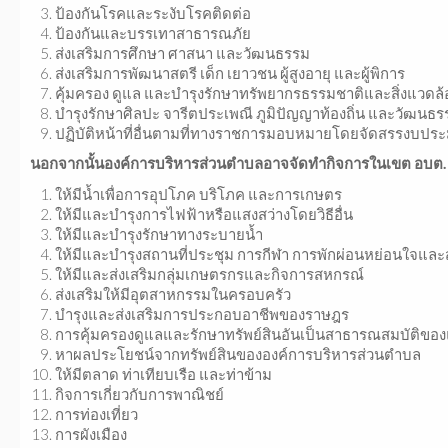
ป้องกันโรคและระงับโรคติดต่อ
ป้องกันและบรรเทาสาธารณภัย
ส่งเสริมการศึกษา ศาสนา และวัฒนธรรม
ส่งเสริมการพัฒนาสตรี เด็ก เยาวชน ผู้สูงอายุ และผู้พิการ
คุ้มครอง ดูแล และบำรุงรักษาทรัพยากรธรรมชาติและสิ่งแวดล
บำรุงรักษาศิลปะ จารีตประเพณี ภูมิปัญญาท้องถิ่น และวัฒน
ปฏิบัติหน้าที่อื่นตามที่ทางราชการมอบหมายโดยจัดสรรงบ
นอกจากนั้นองค์การบริหารส่วนตำบลอาจจัดทำกิจการในเขต อบต. ด
ให้มีน้ำเพื่อการอุปโภค บริโภค และการเกษตร
ให้มีและบำรุงการไฟฟ้าหรือแสงสว่างโดยวิธีอื่น
ให้มีและบำรุงรักษาทางระบายน้ำ
ให้มีและบำรุงสถานที่ประชุม การกีฬา การพักผ่อนหย่อนใจแ
ให้มีและส่งเสริมกลุ่มเกษตรกรและกิจการสหกรณ์
ส่งเสริมให้มีอุตสาหกรรมในครอบครัว
บำรุงและส่งเสริมการประกอบอาชีพของราษฎร
การคุ้มครองดูแลและรักษาทรัพย์สินอันเป็นสาธารณสมบัติของ
หาผลประโยชน์จากทรัพย์สินขององค์การบริหารส่วนตำบล
ให้มีตลาด ท่าเทียบเรือ และท่าข้าม
กิจการเกี่ยวกับการพาณิชย์
การท่องเที่ยว
การผังเมือง