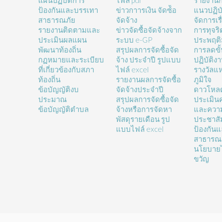
แผนปฏิบัติการ
ไฟล์ pdf
รายงานก
ป้องกันและบรรเทา
ข่าวกาารเงิน จัดซ์้อ
แนวปฏิบั
สาธารณภัย
จัดจ้าง
จัดการเรื
รายงานติดตามและ
ข่าวจัดซื้อจัดจ้างจาก
การทุจร
ประเมินผลแผน
ระบบ e-GP
ประพฤติ
พัฒนาท้องถิ่น
สรุปผลการจัดซื้อจัด
การลดขั
กฏหมายและระเบียบ
จ้าง ประจำปี รูปแบบ
ปฏิบัติง
ที่เกี่ยวข้องกับสภา
ไฟล์ excel
รางวัลแ
ท้องถิ่น
รายงานผลการจัดซื้อ
ภูมิใจ
ข้อบัญญัติงบ
จัดจ้างประจำปี
ดาวโหล
ประมาณ
สรุปผลการจัดซื้อจัด
ประเมิน
ข้อบัญญัติตำบล
จ้างหรือการจัดหา
และความ
พัสดุรายเดือน รูป
ประชาสั
แบบไฟล์ excel
ป้องกัน
สาธารณ
นโยบายไ
ขวัญ