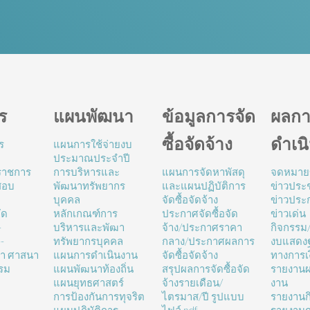
ร
แผนพัฒนา
ข้อมูลการจัด
ผลกา
ซื้อจัดจ้าง
ดำเน
ร
แผนการใช้จ่ายงบ
ประมาณประจำปี
นราชการ
การบริหารและ
แผนการจัดหาพัสดุ
จดหมาย
สอบ
พัฒนาทรัพยากร
และแผนปฏิบัติการ
ข่าวประช
บุคคล
จัดซื้อจัดจ้าง
ข่าวประ
ัด
หลักเกณฑ์การ
ประกาศจัดซื้อจัด
ข่าวเด่น
-
บริหารและพัฒา
จ้าง/ประกาศราคา
กิจกรรม
-
ทรัพยากรบุคคล
กลาง/ประกาศผลการ
งบแสดง
ษา ศาสนา
แผนการดำเนินงาน
จัดซื้อจัดจ้าง
ทางการเ
รม
แผนพัฒนาท้องถิ่น
สรุปผลการจัดซื้อจัด
รายงานผ
แผนยุทธศาสตร์
จ้างรายเดือน/
งาน
การป้องกันการทุจริต
ไตรมาส/ปี รูปแบบ
รายงานก