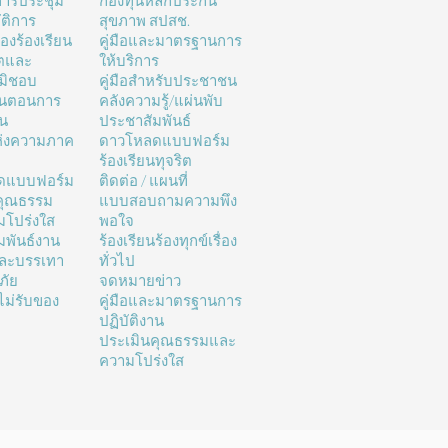
ารประชุม
กองทุนหลักประกัน
ติการ
สุขภาพ สปสช.
่องร้องเรียน
คู่มือและมาตรฐานการ
ิตและ
ให้บริการ
มิชอบ
คู่มือสำหรับประชาชน
้นตอนการ
คลังความรู้/แผ่นพับ
าน
ประชาสัมพันธ์
ห่งความภาค
ดาวโหลดแบบฟอร์ม
ร้องเรียนทุจริต
ดแบบฟอร์ม
ติดต่อ / แผนที่
คุณธรรม
แบบสอบถามความพึง
โปร่งใส
พอใจ
มพันธ์งาน
ร้องเรียนร้องทุกข์เรื่อง
และบรรเทา
ทั่วไป
ภัย
จดหมายข่าว
ม่รับของ
คู่มือและมาตรฐานการ
ปฏิบัติงาน
ประเมินคุณธรรมและ
ความโปร่งใส