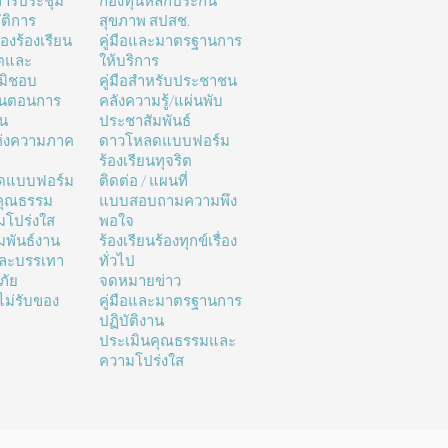
ารประชุม
กองทุนหลักประกัน
ติการ
สุขภาพ สปสช.
่องร้องเรียน
คู่มือและมาตรฐานการ
ิตและ
ให้บริการ
มิชอบ
คู่มือสำหรับประชาชน
้นตอนการ
คลังความรู้/แผ่นพับ
าน
ประชาสัมพันธ์
ห่งความภาค
ดาวโหลดแบบฟอร์ม
ร้องเรียนทุจริต
ดแบบฟอร์ม
ติดต่อ / แผนที่
คุณธรรม
แบบสอบถามความพึง
โปร่งใส
พอใจ
มพันธ์งาน
ร้องเรียนร้องทุกข์เรื่อง
และบรรเทา
ทั่วไป
ภัย
จดหมายข่าว
ม่รับของ
คู่มือและมาตรฐานการ
ปฏิบัติงาน
ประเมินคุณธรรมและ
ความโปร่งใส