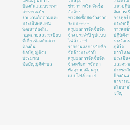
แผนปฏิบัติการ
ไฟล์ pdf
รายงานก
ป้องกันและบรรเทา
ข่าวกาารเงิน จัดซ์้อ
แนวปฏิบั
สาธารณภัย
จัดจ้าง
จัดการเรื
รายงานติดตามและ
ข่าวจัดซื้อจัดจ้างจาก
การทุจร
ประเมินผลแผน
ระบบ e-GP
ประพฤติ
พัฒนาท้องถิ่น
สรุปผลการจัดซื้อจัด
การลดขั
กฏหมายและระเบียบ
จ้าง ประจำปี รูปแบบ
ปฏิบัติง
ที่เกี่ยวข้องกับสภา
ไฟล์ excel
รางวัลแ
ท้องถิ่น
รายงานผลการจัดซื้อ
ภูมิใจ
ข้อบัญญัติงบ
จัดจ้างประจำปี
ดาวโหล
ประมาณ
สรุปผลการจัดซื้อจัด
ประเมิน
ข้อบัญญัติตำบล
จ้างหรือการจัดหา
และความ
พัสดุรายเดือน รูป
ประชาสั
แบบไฟล์ excel
ป้องกัน
สาธารณ
นโยบายไ
ขวัญ