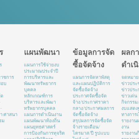
ร
แผนพัฒนา
ข้อมูลการจัด
ผลกา
ซื้อจัดจ้าง
ดำเน
ร
แผนการใช้จ่ายงบ
ประมาณประจำปี
นราชการ
การบริหารและ
แผนการจัดหาพัสดุ
จดหมาย
สอบ
พัฒนาทรัพยากร
และแผนปฏิบัติการ
ข่าวประช
บุคคล
จัดซื้อจัดจ้าง
ข่าวประ
ัด
หลักเกณฑ์การ
ประกาศจัดซื้อจัด
ข่าวเด่น
-
บริหารและพัฒา
จ้าง/ประกาศราคา
กิจกรรม
-
ทรัพยากรบุคคล
กลาง/ประกาศผลการ
งบแสดง
ษา ศาสนา
แผนการดำเนินงาน
จัดซื้อจัดจ้าง
ทางการเ
รม
แผนพัฒนาท้องถิ่น
สรุปผลการจัดซื้อจัด
รายงานผ
แผนยุทธศาสตร์
จ้างรายเดือน/
งาน
การป้องกันการทุจริต
ไตรมาส/ปี รูปแบบ
รายงานก