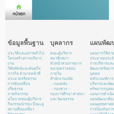
ข้อมูลพื้นฐาน
บุคลากร
แผนพัฒ
ประวัติและสภาพทั่วไป
คณะผู้บริหาร
แผนการใช้จ่า
โครงสร้างการบริหาร
สมาชิกสภา
ประมาณประจำ
งาน
หัวหน้าส่วนราชการ
การบริหารแล
วิสัยทัศน์และพันธกิจ
หน่วยตรวจสอบ
พัฒนาทรัพยา
ภารกิจ อำนาจหน้าที่
ภายใน
บุคคล
ประมวลจริยธรรม
สำนักงานปลัด
หลักเกณฑ์การ
การขับเคลื่อน
---กองคลัง---
บริหารและพั
จริยธรรม
---กองช่าง----
ทรัพยากรบุคค
ภาพกิจกรรม
กองการศึกษา ศาสนา
แผนการดำเนิ
นโยบายของผู้บริหาร
และวัฒนธรรม
แผนพัฒนาท้องถ
กิจกรรมนำร่อง บึงมะลู
แผนยุทธศาสตร
สถานที่ท่องเที่ยว
การป้องกันการ