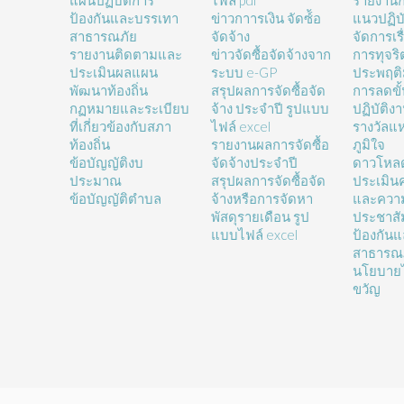
แผนปฏิบัติการ
ไฟล์ pdf
รายงานก
ป้องกันและบรรเทา
ข่าวกาารเงิน จัดซ์้อ
แนวปฏิบั
สาธารณภัย
จัดจ้าง
จัดการเรื
รายงานติดตามและ
ข่าวจัดซื้อจัดจ้างจาก
การทุจร
ประเมินผลแผน
ระบบ e-GP
ประพฤติ
พัฒนาท้องถิ่น
สรุปผลการจัดซื้อจัด
การลดขั
กฏหมายและระเบียบ
จ้าง ประจำปี รูปแบบ
ปฏิบัติง
ที่เกี่ยวข้องกับสภา
ไฟล์ excel
รางวัลแ
ท้องถิ่น
รายงานผลการจัดซื้อ
ภูมิใจ
ข้อบัญญัติงบ
จัดจ้างประจำปี
ดาวโหล
ประมาณ
สรุปผลการจัดซื้อจัด
ประเมิน
ข้อบัญญัติตำบล
จ้างหรือการจัดหา
และความ
พัสดุรายเดือน รูป
ประชาสั
แบบไฟล์ excel
ป้องกัน
สาธารณ
นโยบายไ
ขวัญ