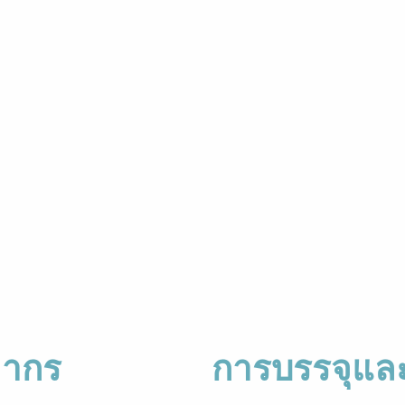
ลากร
การบรรจุและแ