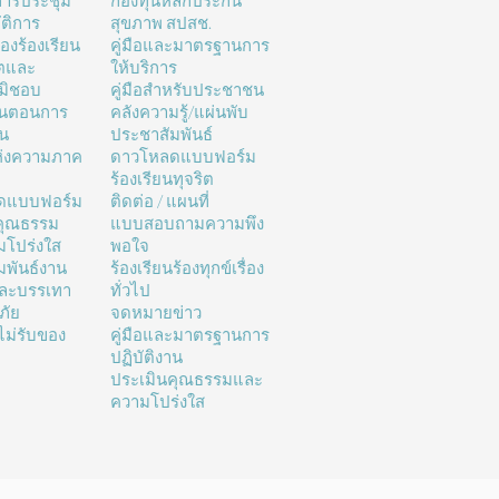
ารประชุม
กองทุนหลักประกัน
ติการ
สุขภาพ สปสช.
่องร้องเรียน
คู่มือและมาตรฐานการ
ิตและ
ให้บริการ
มิชอบ
คู่มือสำหรับประชาชน
้นตอนการ
คลังความรู้/แผ่นพับ
าน
ประชาสัมพันธ์
ห่งความภาค
ดาวโหลดแบบฟอร์ม
ร้องเรียนทุจริต
ดแบบฟอร์ม
ติดต่อ / แผนที่
คุณธรรม
แบบสอบถามความพึง
โปร่งใส
พอใจ
มพันธ์งาน
ร้องเรียนร้องทุกข์เรื่อง
และบรรเทา
ทั่วไป
ภัย
จดหมายข่าว
ม่รับของ
คู่มือและมาตรฐานการ
ปฏิบัติงาน
ประเมินคุณธรรมและ
ความโปร่งใส