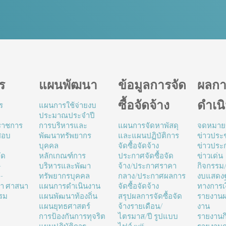
ร
แผนพัฒนา
ข้อมูลการจัด
ผลกา
ซื้อจัดจ้าง
ดำเน
ร
แผนการใช้จ่ายงบ
ประมาณประจำปี
นราชการ
การบริหารและ
แผนการจัดหาพัสดุ
จดหมาย
สอบ
พัฒนาทรัพยากร
และแผนปฏิบัติการ
ข่าวประช
บุคคล
จัดซื้อจัดจ้าง
ข่าวประ
ัด
หลักเกณฑ์การ
ประกาศจัดซื้อจัด
ข่าวเด่น
-
บริหารและพัฒา
จ้าง/ประกาศราคา
กิจกรรม
-
ทรัพยากรบุคคล
กลาง/ประกาศผลการ
งบแสดง
ษา ศาสนา
แผนการดำเนินงาน
จัดซื้อจัดจ้าง
ทางการเ
รม
แผนพัฒนาท้องถิ่น
สรุปผลการจัดซื้อจัด
รายงานผ
แผนยุทธศาสตร์
จ้างรายเดือน/
งาน
การป้องกันการทุจริต
ไตรมาส/ปี รูปแบบ
รายงานก