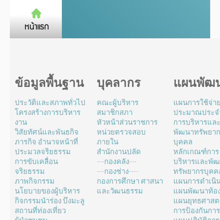
ข้อมูลพื้นฐาน
บุคลากร
แผนพัฒ
ประวัติและสภาพทั่วไป
คณะผู้บริหาร
แผนการใช้จ่า
โครงสร้างการบริหาร
สมาชิกสภา
ประมาณประจำ
งาน
หัวหน้าส่วนราชการ
การบริหารแล
วิสัยทัศน์และพันธกิจ
หน่วยตรวจสอบ
พัฒนาทรัพยา
ภารกิจ อำนาจหน้าที่
ภายใน
บุคคล
ประมวลจริยธรรม
สำนักงานปลัด
หลักเกณฑ์การ
การขับเคลื่อน
---กองคลัง---
บริหารและพั
จริยธรรม
---กองช่าง----
ทรัพยากรบุคค
ภาพกิจกรรม
กองการศึกษา ศาสนา
แผนการดำเนิ
นโยบายของผู้บริหาร
และวัฒนธรรม
แผนพัฒนาท้องถ
กิจกรรมนำร่อง บึงมะลู
แผนยุทธศาสตร
สถานที่ท่องเที่ยว
การป้องกันการ