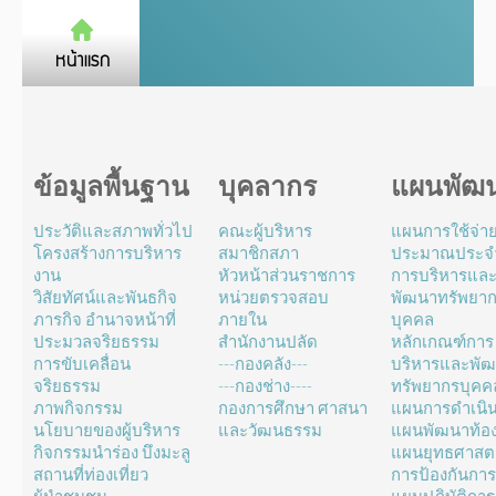
ข้อมูลพื้นฐาน
บุคลากร
แผนพัฒ
ประวัติและสภาพทั่วไป
คณะผู้บริหาร
แผนการใช้จ่า
โครงสร้างการบริหาร
สมาชิกสภา
ประมาณประจำ
งาน
หัวหน้าส่วนราชการ
การบริหารแล
วิสัยทัศน์และพันธกิจ
หน่วยตรวจสอบ
พัฒนาทรัพยา
ภารกิจ อำนาจหน้าที่
ภายใน
บุคคล
ประมวลจริยธรรม
สำนักงานปลัด
หลักเกณฑ์การ
การขับเคลื่อน
---กองคลัง---
บริหารและพั
จริยธรรม
---กองช่าง----
ทรัพยากรบุคค
ภาพกิจกรรม
กองการศึกษา ศาสนา
แผนการดำเนิ
นโยบายของผู้บริหาร
และวัฒนธรรม
แผนพัฒนาท้องถ
กิจกรรมนำร่อง บึงมะลู
แผนยุทธศาสตร
สถานที่ท่องเที่ยว
การป้องกันการ