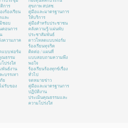
ารประชุม
กองทุนหลักประกัน
ติการ
สุขภาพ สปสช.
่องร้องเรียน
คู่มือและมาตรฐานการ
ิตและ
ให้บริการ
มิชอบ
คู่มือสำหรับประชาชน
้นตอนการ
คลังความรู้/แผ่นพับ
าน
ประชาสัมพันธ์
ห่งความภาค
ดาวโหลดแบบฟอร์ม
ร้องเรียนทุจริต
ดแบบฟอร์ม
ติดต่อ / แผนที่
คุณธรรม
แบบสอบถามความพึง
โปร่งใส
พอใจ
มพันธ์งาน
ร้องเรียนร้องทุกข์เรื่อง
และบรรเทา
ทั่วไป
ภัย
จดหมายข่าว
ม่รับของ
คู่มือและมาตรฐานการ
ปฏิบัติงาน
ประเมินคุณธรรมและ
ความโปร่งใส