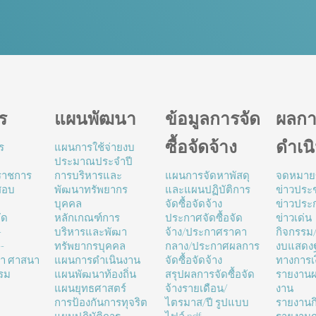
ร
แผนพัฒนา
ข้อมูลการจัด
ผลกา
ซื้อจัดจ้าง
ดำเน
ร
แผนการใช้จ่ายงบ
ประมาณประจำปี
นราชการ
การบริหารและ
แผนการจัดหาพัสดุ
จดหมาย
สอบ
พัฒนาทรัพยากร
และแผนปฏิบัติการ
ข่าวประช
บุคคล
จัดซื้อจัดจ้าง
ข่าวประ
ัด
หลักเกณฑ์การ
ประกาศจัดซื้อจัด
ข่าวเด่น
-
บริหารและพัฒา
จ้าง/ประกาศราคา
กิจกรรม
-
ทรัพยากรบุคคล
กลาง/ประกาศผลการ
งบแสดง
ษา ศาสนา
แผนการดำเนินงาน
จัดซื้อจัดจ้าง
ทางการเ
รม
แผนพัฒนาท้องถิ่น
สรุปผลการจัดซื้อจัด
รายงานผ
แผนยุทธศาสตร์
จ้างรายเดือน/
งาน
การป้องกันการทุจริต
ไตรมาส/ปี รูปแบบ
รายงานก