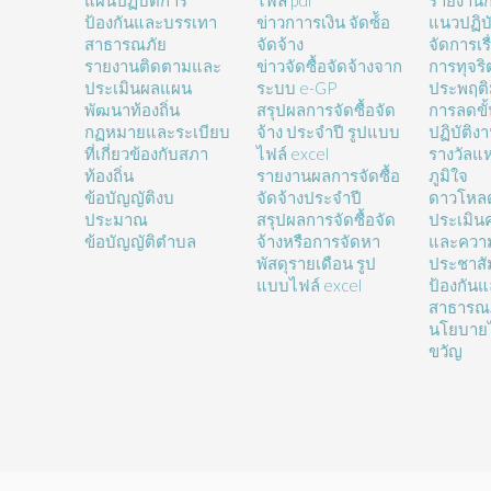
แผนปฏิบัติการ
ไฟล์ pdf
รายงานก
ป้องกันและบรรเทา
ข่าวกาารเงิน จัดซ์้อ
แนวปฏิบั
สาธารณภัย
จัดจ้าง
จัดการเรื
รายงานติดตามและ
ข่าวจัดซื้อจัดจ้างจาก
การทุจร
ประเมินผลแผน
ระบบ e-GP
ประพฤติ
พัฒนาท้องถิ่น
สรุปผลการจัดซื้อจัด
การลดขั
กฏหมายและระเบียบ
จ้าง ประจำปี รูปแบบ
ปฏิบัติง
ที่เกี่ยวข้องกับสภา
ไฟล์ excel
รางวัลแ
ท้องถิ่น
รายงานผลการจัดซื้อ
ภูมิใจ
ข้อบัญญัติงบ
จัดจ้างประจำปี
ดาวโหล
ประมาณ
สรุปผลการจัดซื้อจัด
ประเมิน
ข้อบัญญัติตำบล
จ้างหรือการจัดหา
และความ
พัสดุรายเดือน รูป
ประชาสั
แบบไฟล์ excel
ป้องกัน
สาธารณ
นโยบายไ
ขวัญ