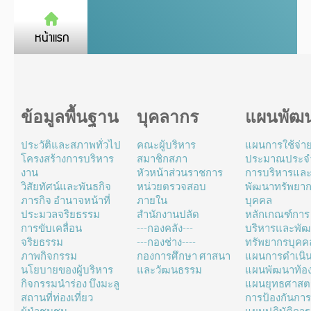
ข้อมูลพื้นฐาน
บุคลากร
แผนพัฒ
ประวัติและสภาพทั่วไป
คณะผู้บริหาร
แผนการใช้จ่า
โครงสร้างการบริหาร
สมาชิกสภา
ประมาณประจำ
งาน
หัวหน้าส่วนราชการ
การบริหารแล
วิสัยทัศน์และพันธกิจ
หน่วยตรวจสอบ
พัฒนาทรัพยา
ภารกิจ อำนาจหน้าที่
ภายใน
บุคคล
ประมวลจริยธรรม
สำนักงานปลัด
หลักเกณฑ์การ
การขับเคลื่อน
---กองคลัง---
บริหารและพั
จริยธรรม
---กองช่าง----
ทรัพยากรบุคค
ภาพกิจกรรม
กองการศึกษา ศาสนา
แผนการดำเนิ
นโยบายของผู้บริหาร
และวัฒนธรรม
แผนพัฒนาท้องถ
กิจกรรมนำร่อง บึงมะลู
แผนยุทธศาสตร
สถานที่ท่องเที่ยว
การป้องกันการ