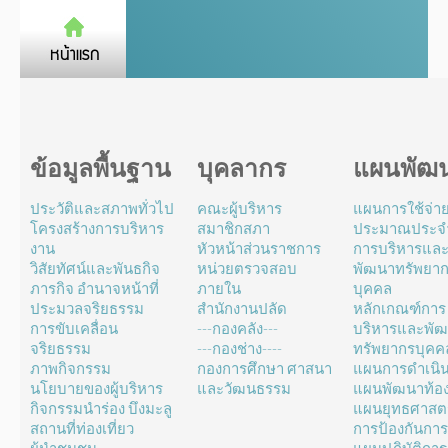
ข้อมูลพื้นฐาน
บุคลากร
แผนพัฒ
ประวัติและสภาพทั่วไป
คณะผู้บริหาร
แผนการใช้จ่า
โครงสร้างการบริหาร
สมาชิกสภา
ประมาณประจำ
งาน
หัวหน้าส่วนราชการ
การบริหารแล
วิสัยทัศน์และพันธกิจ
หน่วยตรวจสอบ
พัฒนาทรัพยา
ภารกิจ อำนาจหน้าที่
ภายใน
บุคคล
ประมวลจริยธรรม
สำนักงานปลัด
หลักเกณฑ์การ
การขับเคลื่อน
---กองคลัง---
บริหารและพั
จริยธรรม
---กองช่าง----
ทรัพยากรบุคค
ภาพกิจกรรม
กองการศึกษา ศาสนา
แผนการดำเนิ
นโยบายของผู้บริหาร
และวัฒนธรรม
แผนพัฒนาท้องถ
กิจกรรมนำร่อง บึงมะลู
แผนยุทธศาสตร
สถานที่ท่องเที่ยว
การป้องกันการ