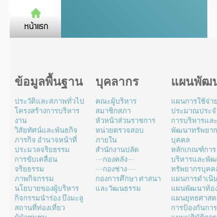
ข้อมูลพื้นฐาน
บุคลากร
แผนพัฒ
ประวัติและสภาพทั่วไป
คณะผู้บริหาร
แผนการใช้จ่า
โครงสร้างการบริหาร
สมาชิกสภา
ประมาณประจำ
งาน
หัวหน้าส่วนราชการ
การบริหารแล
วิสัยทัศน์และพันธกิจ
หน่วยตรวจสอบ
พัฒนาทรัพยา
ภารกิจ อำนาจหน้าที่
ภายใน
บุคคล
ประมวลจริยธรรม
สำนักงานปลัด
หลักเกณฑ์การ
การขับเคลื่อน
---กองคลัง---
บริหารและพั
จริยธรรม
---กองช่าง----
ทรัพยากรบุคค
ภาพกิจกรรม
กองการศึกษา ศาสนา
แผนการดำเนิ
นโยบายของผู้บริหาร
และวัฒนธรรม
แผนพัฒนาท้องถ
กิจกรรมนำร่อง บึงมะลู
แผนยุทธศาสตร
สถานที่ท่องเที่ยว
การป้องกันการ