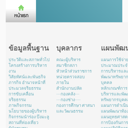
ข้อมูลพื้นฐาน
บุคลากร
แผนพัฒ
ประวัติและสภาพทั่วไป
คณะผู้บริหาร
แผนการใช้จ่า
โครงสร้างการบริหาร
สมาชิกสภา
ประมาณประจำ
งาน
หัวหน้าส่วนราชการ
การบริหารแล
วิสัยทัศน์และพันธกิจ
หน่วยตรวจสอบ
พัฒนาทรัพยา
ภารกิจ อำนาจหน้าที่
ภายใน
บุคคล
ประมวลจริยธรรม
สำนักงานปลัด
หลักเกณฑ์การ
การขับเคลื่อน
---กองคลัง---
บริหารและพั
จริยธรรม
---กองช่าง----
ทรัพยากรบุคค
ภาพกิจกรรม
กองการศึกษา ศาสนา
แผนการดำเนิ
นโยบายของผู้บริหาร
และวัฒนธรรม
แผนพัฒนาท้องถ
กิจกรรมนำร่อง บึงมะลู
แผนยุทธศาสตร
สถานที่ท่องเที่ยว
การป้องกันการ