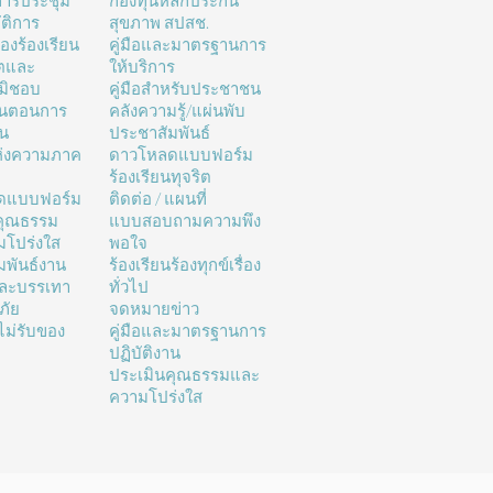
ารประชุม
กองทุนหลักประกัน
ติการ
สุขภาพ สปสช.
่องร้องเรียน
คู่มือและมาตรฐานการ
ิตและ
ให้บริการ
มิชอบ
คู่มือสำหรับประชาชน
้นตอนการ
คลังความรู้/แผ่นพับ
าน
ประชาสัมพันธ์
ห่งความภาค
ดาวโหลดแบบฟอร์ม
ร้องเรียนทุจริต
ดแบบฟอร์ม
ติดต่อ / แผนที่
คุณธรรม
แบบสอบถามความพึง
โปร่งใส
พอใจ
มพันธ์งาน
ร้องเรียนร้องทุกข์เรื่อง
และบรรเทา
ทั่วไป
ภัย
จดหมายข่าว
ม่รับของ
คู่มือและมาตรฐานการ
ปฏิบัติงาน
ประเมินคุณธรรมและ
ความโปร่งใส