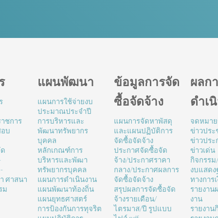
ร
แผนพัฒนา
ข้อมูลการจัด
ผลกา
ซื้อจัดจ้าง
ดำเน
ร
แผนการใช้จ่ายงบ
ประมาณประจำปี
นราชการ
การบริหารและ
แผนการจัดหาพัสดุ
จดหมาย
สอบ
พัฒนาทรัพยากร
และแผนปฏิบัติการ
ข่าวประช
บุคคล
จัดซื้อจัดจ้าง
ข่าวประ
ัด
หลักเกณฑ์การ
ประกาศจัดซื้อจัด
ข่าวเด่น
-
บริหารและพัฒา
จ้าง/ประกาศราคา
กิจกรรม
-
ทรัพยากรบุคคล
กลาง/ประกาศผลการ
งบแสดง
ษา ศาสนา
แผนการดำเนินงาน
จัดซื้อจัดจ้าง
ทางการเ
รม
แผนพัฒนาท้องถิ่น
สรุปผลการจัดซื้อจัด
รายงานผ
แผนยุทธศาสตร์
จ้างรายเดือน/
งาน
การป้องกันการทุจริต
ไตรมาส/ปี รูปแบบ
รายงานก