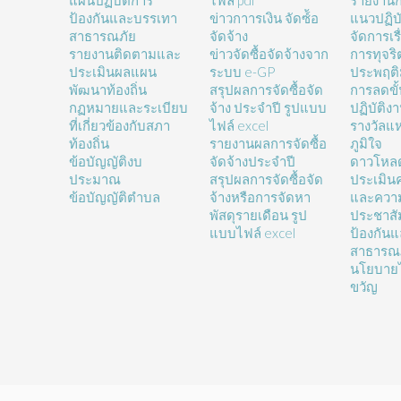
แผนปฏิบัติการ
ไฟล์ pdf
รายงานก
ป้องกันและบรรเทา
ข่าวกาารเงิน จัดซ์้อ
แนวปฏิบั
สาธารณภัย
จัดจ้าง
จัดการเรื
รายงานติดตามและ
ข่าวจัดซื้อจัดจ้างจาก
การทุจร
ประเมินผลแผน
ระบบ e-GP
ประพฤติ
พัฒนาท้องถิ่น
สรุปผลการจัดซื้อจัด
การลดขั
กฏหมายและระเบียบ
จ้าง ประจำปี รูปแบบ
ปฏิบัติง
ที่เกี่ยวข้องกับสภา
ไฟล์ excel
รางวัลแ
ท้องถิ่น
รายงานผลการจัดซื้อ
ภูมิใจ
ข้อบัญญัติงบ
จัดจ้างประจำปี
ดาวโหล
ประมาณ
สรุปผลการจัดซื้อจัด
ประเมิน
ข้อบัญญัติตำบล
จ้างหรือการจัดหา
และความ
พัสดุรายเดือน รูป
ประชาสั
แบบไฟล์ excel
ป้องกัน
สาธารณ
นโยบายไ
ขวัญ