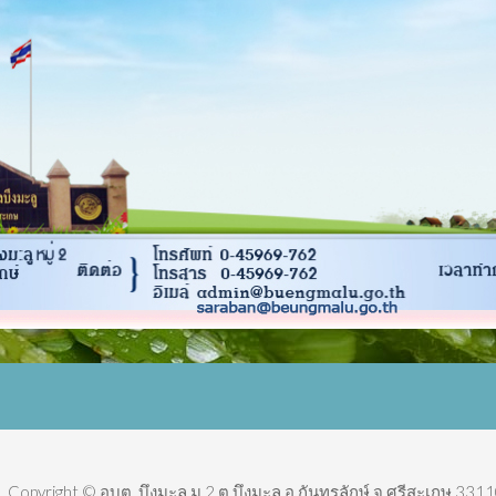
Copyright © อบต. บึงมะลู ม.2 ต.บึงมะลู อ.กันทรลักษ์ จ.ศรีสะเกษ 3311