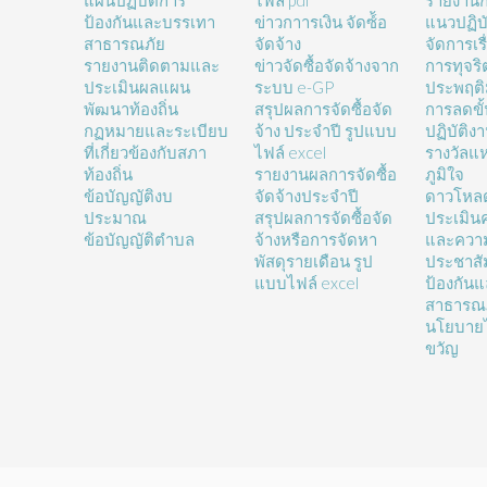
แผนปฏิบัติการ
ไฟล์ pdf
รายงานก
ป้องกันและบรรเทา
ข่าวกาารเงิน จัดซ์้อ
แนวปฏิบั
สาธารณภัย
จัดจ้าง
จัดการเรื
รายงานติดตามและ
ข่าวจัดซื้อจัดจ้างจาก
การทุจร
ประเมินผลแผน
ระบบ e-GP
ประพฤติ
พัฒนาท้องถิ่น
สรุปผลการจัดซื้อจัด
การลดขั
กฏหมายและระเบียบ
จ้าง ประจำปี รูปแบบ
ปฏิบัติง
ที่เกี่ยวข้องกับสภา
ไฟล์ excel
รางวัลแ
ท้องถิ่น
รายงานผลการจัดซื้อ
ภูมิใจ
ข้อบัญญัติงบ
จัดจ้างประจำปี
ดาวโหล
ประมาณ
สรุปผลการจัดซื้อจัด
ประเมิน
ข้อบัญญัติตำบล
จ้างหรือการจัดหา
และความ
พัสดุรายเดือน รูป
ประชาสั
แบบไฟล์ excel
ป้องกัน
สาธารณ
นโยบายไ
ขวัญ