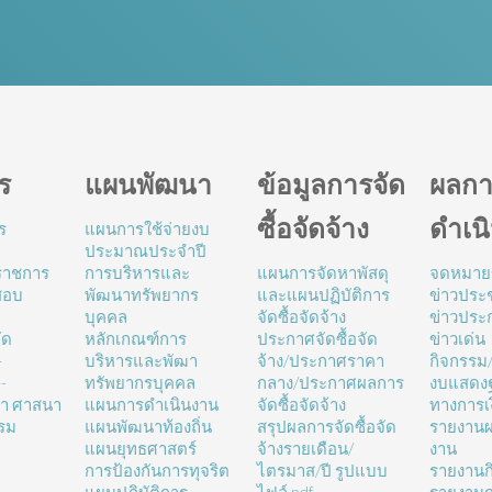
ร
แผนพัฒนา
ข้อมูลการจัด
ผลกา
ซื้อจัดจ้าง
ดำเน
ร
แผนการใช้จ่ายงบ
ประมาณประจำปี
นราชการ
การบริหารและ
แผนการจัดหาพัสดุ
จดหมาย
สอบ
พัฒนาทรัพยากร
และแผนปฏิบัติการ
ข่าวประช
บุคคล
จัดซื้อจัดจ้าง
ข่าวประ
ัด
หลักเกณฑ์การ
ประกาศจัดซื้อจัด
ข่าวเด่น
-
บริหารและพัฒา
จ้าง/ประกาศราคา
กิจกรรม
-
ทรัพยากรบุคคล
กลาง/ประกาศผลการ
งบแสดง
ษา ศาสนา
แผนการดำเนินงาน
จัดซื้อจัดจ้าง
ทางการเ
รม
แผนพัฒนาท้องถิ่น
สรุปผลการจัดซื้อจัด
รายงานผ
แผนยุทธศาสตร์
จ้างรายเดือน/
งาน
การป้องกันการทุจริต
ไตรมาส/ปี รูปแบบ
รายงานก