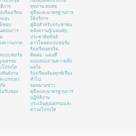
ารประชุม
กองทุนหลักประกัน
ติการ
สุขภาพ สปสช.
่องร้องเรียน
คู่มือและมาตรฐานการ
ิตและ
ให้บริการ
มิชอบ
คู่มือสำหรับประชาชน
้นตอนการ
คลังความรู้/แผ่นพับ
าน
ประชาสัมพันธ์
ห่งความภาค
ดาวโหลดแบบฟอร์ม
ร้องเรียนทุจริต
ดแบบฟอร์ม
ติดต่อ / แผนที่
คุณธรรม
แบบสอบถามความพึง
โปร่งใส
พอใจ
มพันธ์งาน
ร้องเรียนร้องทุกข์เรื่อง
และบรรเทา
ทั่วไป
ภัย
จดหมายข่าว
ม่รับของ
คู่มือและมาตรฐานการ
ปฏิบัติงาน
ประเมินคุณธรรมและ
ความโปร่งใส