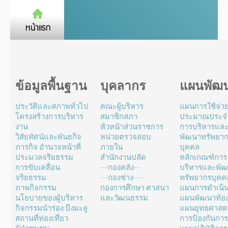
ข้อมูลพื้นฐาน
บุคลากร
แผนพัฒ
ประวัติและสภาพทั่วไป
คณะผู้บริหาร
แผนการใช้จ่า
โครงสร้างการบริหาร
สมาชิกสภา
ประมาณประจำ
งาน
หัวหน้าส่วนราชการ
การบริหารแล
วิสัยทัศน์และพันธกิจ
หน่วยตรวจสอบ
พัฒนาทรัพยา
ภารกิจ อำนาจหน้าที่
ภายใน
บุคคล
ประมวลจริยธรรม
สำนักงานปลัด
หลักเกณฑ์การ
การขับเคลื่อน
---กองคลัง---
บริหารและพั
จริยธรรม
---กองช่าง----
ทรัพยากรบุคค
ภาพกิจกรรม
กองการศึกษา ศาสนา
แผนการดำเนิ
นโยบายของผู้บริหาร
และวัฒนธรรม
แผนพัฒนาท้องถ
กิจกรรมนำร่อง บึงมะลู
แผนยุทธศาสตร
สถานที่ท่องเที่ยว
การป้องกันการ