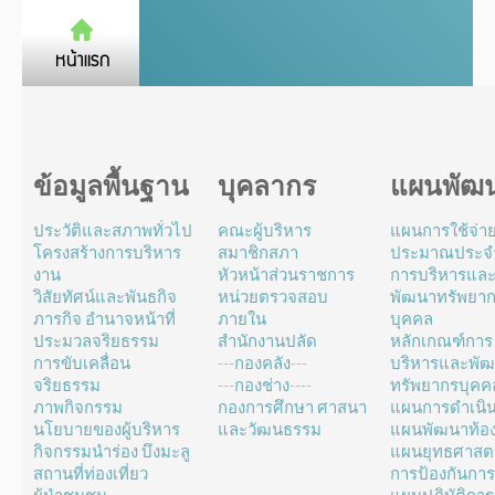
ข้อมูลพื้นฐาน
บุคลากร
แผนพัฒ
ประวัติและสภาพทั่วไป
คณะผู้บริหาร
แผนการใช้จ่า
โครงสร้างการบริหาร
สมาชิกสภา
ประมาณประจำ
งาน
หัวหน้าส่วนราชการ
การบริหารแล
วิสัยทัศน์และพันธกิจ
หน่วยตรวจสอบ
พัฒนาทรัพยา
ภารกิจ อำนาจหน้าที่
ภายใน
บุคคล
ประมวลจริยธรรม
สำนักงานปลัด
หลักเกณฑ์การ
การขับเคลื่อน
---กองคลัง---
บริหารและพั
จริยธรรม
---กองช่าง----
ทรัพยากรบุคค
ภาพกิจกรรม
กองการศึกษา ศาสนา
แผนการดำเนิ
นโยบายของผู้บริหาร
และวัฒนธรรม
แผนพัฒนาท้องถ
กิจกรรมนำร่อง บึงมะลู
แผนยุทธศาสตร
สถานที่ท่องเที่ยว
การป้องกันการ