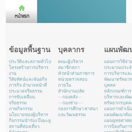
ข้อมูลพื้นฐาน
บุคลากร
แผนพัฒ
ประวัติและสภาพทั่วไป
คณะผู้บริหาร
แผนการใช้จ่า
โครงสร้างการบริหาร
สมาชิกสภา
ประมาณประจำ
งาน
หัวหน้าส่วนราชการ
การบริหารแล
วิสัยทัศน์และพันธกิจ
หน่วยตรวจสอบ
พัฒนาทรัพยา
ภารกิจ อำนาจหน้าที่
ภายใน
บุคคล
ประมวลจริยธรรม
สำนักงานปลัด
หลักเกณฑ์การ
การขับเคลื่อน
---กองคลัง---
บริหารและพั
จริยธรรม
---กองช่าง----
ทรัพยากรบุคค
ภาพกิจกรรม
กองการศึกษา ศาสนา
แผนการดำเนิ
นโยบายของผู้บริหาร
และวัฒนธรรม
แผนพัฒนาท้องถ
กิจกรรมนำร่อง บึงมะลู
แผนยุทธศาสตร
สถานที่ท่องเที่ยว
การป้องกันการ