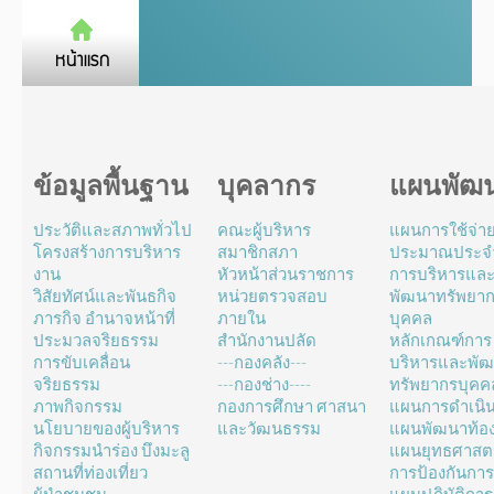
ข้อมูลพื้นฐาน
บุคลากร
แผนพัฒ
ประวัติและสภาพทั่วไป
คณะผู้บริหาร
แผนการใช้จ่า
โครงสร้างการบริหาร
สมาชิกสภา
ประมาณประจำ
งาน
หัวหน้าส่วนราชการ
การบริหารแล
วิสัยทัศน์และพันธกิจ
หน่วยตรวจสอบ
พัฒนาทรัพยา
ภารกิจ อำนาจหน้าที่
ภายใน
บุคคล
ประมวลจริยธรรม
สำนักงานปลัด
หลักเกณฑ์การ
การขับเคลื่อน
---กองคลัง---
บริหารและพั
จริยธรรม
---กองช่าง----
ทรัพยากรบุคค
ภาพกิจกรรม
กองการศึกษา ศาสนา
แผนการดำเนิ
นโยบายของผู้บริหาร
และวัฒนธรรม
แผนพัฒนาท้องถ
กิจกรรมนำร่อง บึงมะลู
แผนยุทธศาสตร
สถานที่ท่องเที่ยว
การป้องกันการ