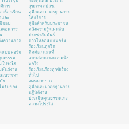
ารประชุม
กองทุนหลักประกัน
ติการ
สุขภาพ สปสช.
่องร้องเรียน
คู่มือและมาตรฐานการ
ิตและ
ให้บริการ
มิชอบ
คู่มือสำหรับประชาชน
้นตอนการ
คลังความรู้/แผ่นพับ
าน
ประชาสัมพันธ์
ห่งความภาค
ดาวโหลดแบบฟอร์ม
ร้องเรียนทุจริต
ดแบบฟอร์ม
ติดต่อ / แผนที่
คุณธรรม
แบบสอบถามความพึง
โปร่งใส
พอใจ
มพันธ์งาน
ร้องเรียนร้องทุกข์เรื่อง
และบรรเทา
ทั่วไป
ภัย
จดหมายข่าว
ม่รับของ
คู่มือและมาตรฐานการ
ปฏิบัติงาน
ประเมินคุณธรรมและ
ความโปร่งใส