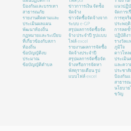
แผนปฏิบัติการ
ไฟล์ pdf
รายงานก
ป้องกันและบรรเทา
ข่าวกาารเงิน จัดซ์้อ
แนวปฏิบั
สาธารณภัย
จัดจ้าง
จัดการเรื
รายงานติดตามและ
ข่าวจัดซื้อจัดจ้างจาก
การทุจร
ประเมินผลแผน
ระบบ e-GP
ประพฤติ
พัฒนาท้องถิ่น
สรุปผลการจัดซื้อจัด
การลดขั
กฏหมายและระเบียบ
จ้าง ประจำปี รูปแบบ
ปฏิบัติง
ที่เกี่ยวข้องกับสภา
ไฟล์ excel
รางวัลแ
ท้องถิ่น
รายงานผลการจัดซื้อ
ภูมิใจ
ข้อบัญญัติงบ
จัดจ้างประจำปี
ดาวโหล
ประมาณ
สรุปผลการจัดซื้อจัด
ประเมิน
ข้อบัญญัติตำบล
จ้างหรือการจัดหา
และความ
พัสดุรายเดือน รูป
ประชาสั
แบบไฟล์ excel
ป้องกัน
สาธารณ
นโยบายไ
ขวัญ