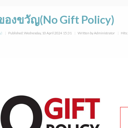
ของขวัญ(No Gift Policy)
y)
Published: Wednesday, 10 April 2024 15:31
Written by Administrator
Hits