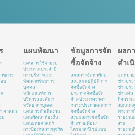
ร
แผนพัฒนา
ข้อมูลการจัด
ผลกา
ซื้อจัดจ้าง
ดำเน
ร
แผนการใช้จ่ายงบ
ประมาณประจำปี
นราชการ
การบริหารและ
แผนการจัดหาพัสดุ
จดหมาย
สอบ
พัฒนาทรัพยากร
และแผนปฏิบัติการ
ข่าวประช
บุคคล
จัดซื้อจัดจ้าง
ข่าวประ
ัด
หลักเกณฑ์การ
ประกาศจัดซื้อจัด
ข่าวเด่น
-
บริหารและพัฒา
จ้าง/ประกาศราคา
กิจกรรม
-
ทรัพยากรบุคคล
กลาง/ประกาศผลการ
งบแสดง
ษา ศาสนา
แผนการดำเนินงาน
จัดซื้อจัดจ้าง
ทางการเ
รม
แผนพัฒนาท้องถิ่น
สรุปผลการจัดซื้อจัด
รายงานผ
แผนยุทธศาสตร์
จ้างรายเดือน/
งาน
การป้องกันการทุจริต
ไตรมาส/ปี รูปแบบ
รายงานก