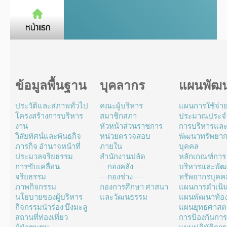
ข้อมูลพื้นฐาน
บุคลากร
แผนพัฒ
ประวัติและสภาพทั่วไป
คณะผู้บริหาร
แผนการใช้จ่า
โครงสร้างการบริหาร
สมาชิกสภา
ประมาณประจำ
งาน
หัวหน้าส่วนราชการ
การบริหารแล
วิสัยทัศน์และพันธกิจ
หน่วยตรวจสอบ
พัฒนาทรัพยา
ภารกิจ อำนาจหน้าที่
ภายใน
บุคคล
ประมวลจริยธรรม
สำนักงานปลัด
หลักเกณฑ์การ
การขับเคลื่อน
---กองคลัง---
บริหารและพั
จริยธรรม
---กองช่าง----
ทรัพยากรบุคค
ภาพกิจกรรม
กองการศึกษา ศาสนา
แผนการดำเนิ
นโยบายของผู้บริหาร
และวัฒนธรรม
แผนพัฒนาท้องถ
กิจกรรมนำร่อง บึงมะลู
แผนยุทธศาสตร
สถานที่ท่องเที่ยว
การป้องกันการ