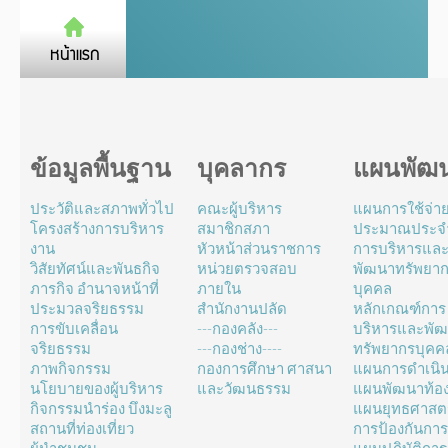
ข้อมูลพื้นฐาน
บุคลากร
แผนพัฒ
ประวัติและสภาพทั่วไป
คณะผู้บริหาร
แผนการใช้จ่า
โครงสร้างการบริหาร
สมาชิกสภา
ประมาณประจำ
งาน
หัวหน้าส่วนราชการ
การบริหารแล
วิสัยทัศน์และพันธกิจ
หน่วยตรวจสอบ
พัฒนาทรัพยา
ภารกิจ อำนาจหน้าที่
ภายใน
บุคคล
ประมวลจริยธรรม
สำนักงานปลัด
หลักเกณฑ์การ
การขับเคลื่อน
---กองคลัง---
บริหารและพั
จริยธรรม
---กองช่าง----
ทรัพยากรบุคค
ภาพกิจกรรม
กองการศึกษา ศาสนา
แผนการดำเนิ
นโยบายของผู้บริหาร
และวัฒนธรรม
แผนพัฒนาท้องถ
กิจกรรมนำร่อง บึงมะลู
แผนยุทธศาสตร
สถานที่ท่องเที่ยว
การป้องกันการ