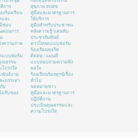
ารประชุม
กองทุนหลักประกัน
ติการ
สุขภาพ สปสช.
่องร้องเรียน
คู่มือและมาตรฐานการ
ิตและ
ให้บริการ
มิชอบ
คู่มือสำหรับประชาชน
้นตอนการ
คลังความรู้/แผ่นพับ
าน
ประชาสัมพันธ์
ห่งความภาค
ดาวโหลดแบบฟอร์ม
ร้องเรียนทุจริต
ดแบบฟอร์ม
ติดต่อ / แผนที่
คุณธรรม
แบบสอบถามความพึง
โปร่งใส
พอใจ
มพันธ์งาน
ร้องเรียนร้องทุกข์เรื่อง
และบรรเทา
ทั่วไป
ภัย
จดหมายข่าว
ม่รับของ
คู่มือและมาตรฐานการ
ปฏิบัติงาน
ประเมินคุณธรรมและ
ความโปร่งใส