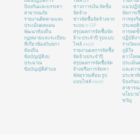
แผนปฏิบัติการ
ไฟล์ pdf
รายงานก
ป้องกันและบรรเทา
ข่าวกาารเงิน จัดซ์้อ
แนวปฏิบั
สาธารณภัย
จัดจ้าง
จัดการเรื
รายงานติดตามและ
ข่าวจัดซื้อจัดจ้างจาก
การทุจร
ประเมินผลแผน
ระบบ e-GP
ประพฤติ
พัฒนาท้องถิ่น
สรุปผลการจัดซื้อจัด
การลดขั
กฏหมายและระเบียบ
จ้าง ประจำปี รูปแบบ
ปฏิบัติง
ที่เกี่ยวข้องกับสภา
ไฟล์ excel
รางวัลแ
ท้องถิ่น
รายงานผลการจัดซื้อ
ภูมิใจ
ข้อบัญญัติงบ
จัดจ้างประจำปี
ดาวโหล
ประมาณ
สรุปผลการจัดซื้อจัด
ประเมิน
ข้อบัญญัติตำบล
จ้างหรือการจัดหา
และความ
พัสดุรายเดือน รูป
ประชาสั
แบบไฟล์ excel
ป้องกัน
สาธารณ
นโยบายไ
ขวัญ