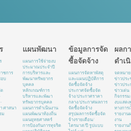
ร
แผนพัฒนา
ข้อมูลการจัด
ผลกา
ซื้อจัดจ้าง
ดำเน
ร
แผนการใช้จ่ายงบ
ประมาณประจำปี
นราชการ
การบริหารและ
แผนการจัดหาพัสดุ
จดหมาย
สอบ
พัฒนาทรัพยากร
และแผนปฏิบัติการ
ข่าวประช
บุคคล
จัดซื้อจัดจ้าง
ข่าวประ
ัด
หลักเกณฑ์การ
ประกาศจัดซื้อจัด
ข่าวเด่น
-
บริหารและพัฒา
จ้าง/ประกาศราคา
กิจกรรม
-
ทรัพยากรบุคคล
กลาง/ประกาศผลการ
งบแสดง
ษา ศาสนา
แผนการดำเนินงาน
จัดซื้อจัดจ้าง
ทางการเ
รม
แผนพัฒนาท้องถิ่น
สรุปผลการจัดซื้อจัด
รายงานผ
แผนยุทธศาสตร์
จ้างรายเดือน/
งาน
การป้องกันการทุจริต
ไตรมาส/ปี รูปแบบ
รายงานก