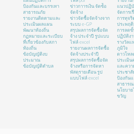
แผนปฏิบัติการ
ไฟล์ pdf
รายงานก
ป้องกันและบรรเทา
ข่าวกาารเงิน จัดซ์้อ
แนวปฏิบั
สาธารณภัย
จัดจ้าง
จัดการเรื
รายงานติดตามและ
ข่าวจัดซื้อจัดจ้างจาก
การทุจร
ประเมินผลแผน
ระบบ e-GP
ประพฤติ
พัฒนาท้องถิ่น
สรุปผลการจัดซื้อจัด
การลดขั
กฏหมายและระเบียบ
จ้าง ประจำปี รูปแบบ
ปฏิบัติง
ที่เกี่ยวข้องกับสภา
ไฟล์ excel
รางวัลแ
ท้องถิ่น
รายงานผลการจัดซื้อ
ภูมิใจ
ข้อบัญญัติงบ
จัดจ้างประจำปี
ดาวโหล
ประมาณ
สรุปผลการจัดซื้อจัด
ประเมิน
ข้อบัญญัติตำบล
จ้างหรือการจัดหา
และความ
พัสดุรายเดือน รูป
ประชาสั
แบบไฟล์ excel
ป้องกัน
สาธารณ
นโยบายไ
ขวัญ