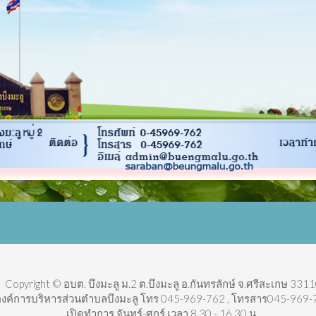
Copyright © อบต. บึงมะลู ม.2 ต.บึงมะลู อ.กันทรลักษ์ จ.ศรีสะเกษ 3311
องค์การบริหารส่วนตำบลบึงมะลู โทร 045-969-762 , โทรสาร045-969-7