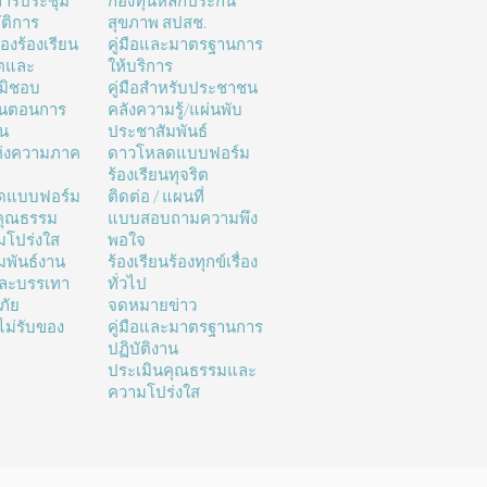
ารประชุม
กองทุนหลักประกัน
ติการ
สุขภาพ สปสช.
่องร้องเรียน
คู่มือและมาตรฐานการ
ิตและ
ให้บริการ
มิชอบ
คู่มือสำหรับประชาชน
้นตอนการ
คลังความรู้/แผ่นพับ
าน
ประชาสัมพันธ์
ห่งความภาค
ดาวโหลดแบบฟอร์ม
ร้องเรียนทุจริต
ดแบบฟอร์ม
ติดต่อ / แผนที่
คุณธรรม
แบบสอบถามความพึง
โปร่งใส
พอใจ
มพันธ์งาน
ร้องเรียนร้องทุกข์เรื่อง
และบรรเทา
ทั่วไป
ภัย
จดหมายข่าว
ม่รับของ
คู่มือและมาตรฐานการ
ปฏิบัติงาน
ประเมินคุณธรรมและ
ความโปร่งใส