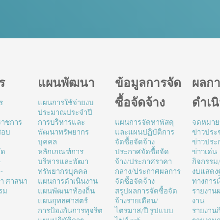
ร
แผนพัฒนา
ข้อมูลการจัด
ผลกา
ซื้อจัดจ้าง
ดำเน
ร
แผนการใช้จ่ายงบ
ประมาณประจำปี
นราชการ
การบริหารและ
แผนการจัดหาพัสดุ
จดหมาย
สอบ
พัฒนาทรัพยากร
และแผนปฏิบัติการ
ข่าวประช
บุคคล
จัดซื้อจัดจ้าง
ข่าวประ
ัด
หลักเกณฑ์การ
ประกาศจัดซื้อจัด
ข่าวเด่น
-
บริหารและพัฒา
จ้าง/ประกาศราคา
กิจกรรม
-
ทรัพยากรบุคคล
กลาง/ประกาศผลการ
งบแสดง
ษา ศาสนา
แผนการดำเนินงาน
จัดซื้อจัดจ้าง
ทางการเ
รม
แผนพัฒนาท้องถิ่น
สรุปผลการจัดซื้อจัด
รายงานผ
แผนยุทธศาสตร์
จ้างรายเดือน/
งาน
การป้องกันการทุจริต
ไตรมาส/ปี รูปแบบ
รายงานก