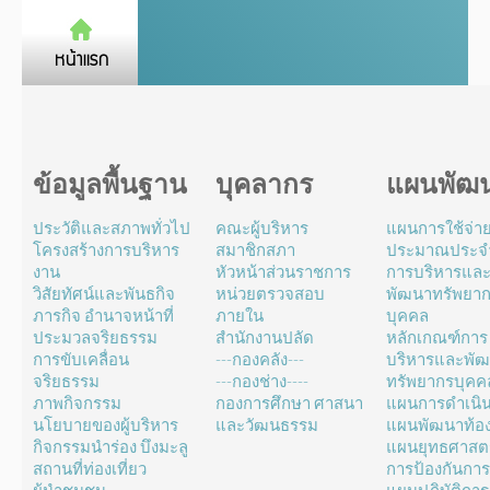
ข้อมูลพื้นฐาน
บุคลากร
แผนพัฒ
ประวัติและสภาพทั่วไป
คณะผู้บริหาร
แผนการใช้จ่า
โครงสร้างการบริหาร
สมาชิกสภา
ประมาณประจำ
งาน
หัวหน้าส่วนราชการ
การบริหารแล
วิสัยทัศน์และพันธกิจ
หน่วยตรวจสอบ
พัฒนาทรัพยา
ภารกิจ อำนาจหน้าที่
ภายใน
บุคคล
ประมวลจริยธรรม
สำนักงานปลัด
หลักเกณฑ์การ
การขับเคลื่อน
---กองคลัง---
บริหารและพั
จริยธรรม
---กองช่าง----
ทรัพยากรบุคค
ภาพกิจกรรม
กองการศึกษา ศาสนา
แผนการดำเนิ
นโยบายของผู้บริหาร
และวัฒนธรรม
แผนพัฒนาท้องถ
กิจกรรมนำร่อง บึงมะลู
แผนยุทธศาสตร
สถานที่ท่องเที่ยว
การป้องกันการ