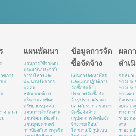
ร
แผนพัฒนา
ข้อมูลการจัด
ผลกา
ซื้อจัดจ้าง
ดำเน
ร
แผนการใช้จ่ายงบ
ประมาณประจำปี
นราชการ
การบริหารและ
แผนการจัดหาพัสดุ
จดหมาย
สอบ
พัฒนาทรัพยากร
และแผนปฏิบัติการ
ข่าวประช
บุคคล
จัดซื้อจัดจ้าง
ข่าวประ
ัด
หลักเกณฑ์การ
ประกาศจัดซื้อจัด
ข่าวเด่น
-
บริหารและพัฒา
จ้าง/ประกาศราคา
กิจกรรม
-
ทรัพยากรบุคคล
กลาง/ประกาศผลการ
งบแสดง
ษา ศาสนา
แผนการดำเนินงาน
จัดซื้อจัดจ้าง
ทางการเ
รม
แผนพัฒนาท้องถิ่น
สรุปผลการจัดซื้อจัด
รายงานผ
แผนยุทธศาสตร์
จ้างรายเดือน/
งาน
การป้องกันการทุจริต
ไตรมาส/ปี รูปแบบ
รายงานก