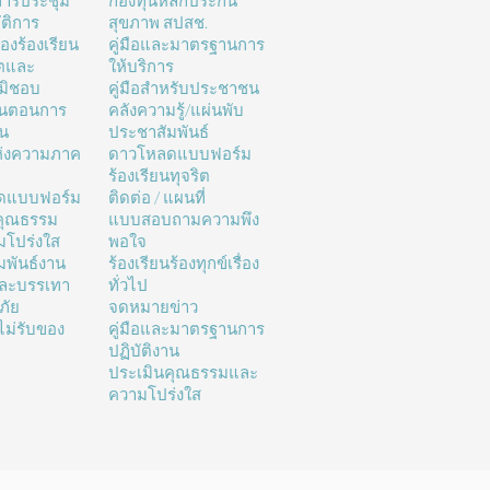
ารประชุม
กองทุนหลักประกัน
ติการ
สุขภาพ สปสช.
่องร้องเรียน
คู่มือและมาตรฐานการ
ิตและ
ให้บริการ
มิชอบ
คู่มือสำหรับประชาชน
้นตอนการ
คลังความรู้/แผ่นพับ
าน
ประชาสัมพันธ์
ห่งความภาค
ดาวโหลดแบบฟอร์ม
ร้องเรียนทุจริต
ดแบบฟอร์ม
ติดต่อ / แผนที่
คุณธรรม
แบบสอบถามความพึง
โปร่งใส
พอใจ
มพันธ์งาน
ร้องเรียนร้องทุกข์เรื่อง
และบรรเทา
ทั่วไป
ภัย
จดหมายข่าว
ม่รับของ
คู่มือและมาตรฐานการ
ปฏิบัติงาน
ประเมินคุณธรรมและ
ความโปร่งใส