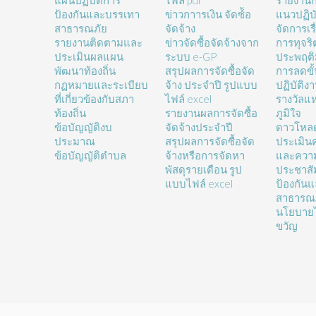
แผนปฏิบัติการ
ไฟล์ pdf
รายงานก
ป้องกันและบรรเทา
ข่าวกาารเงิน จัดซ์้อ
แนวปฏิบั
สาธารณภัย
จัดจ้าง
จัดการเรื
รายงานติดตามและ
ข่าวจัดซื้อจัดจ้างจาก
การทุจร
ประเมินผลแผน
ระบบ e-GP
ประพฤติ
พัฒนาท้องถิ่น
สรุปผลการจัดซื้อจัด
การลดขั
กฏหมายและระเบียบ
จ้าง ประจำปี รูปแบบ
ปฏิบัติง
ที่เกี่ยวข้องกับสภา
ไฟล์ excel
รางวัลแ
ท้องถิ่น
รายงานผลการจัดซื้อ
ภูมิใจ
ข้อบัญญัติงบ
จัดจ้างประจำปี
ดาวโหล
ประมาณ
สรุปผลการจัดซื้อจัด
ประเมิน
ข้อบัญญัติตำบล
จ้างหรือการจัดหา
และความ
พัสดุรายเดือน รูป
ประชาสั
แบบไฟล์ excel
ป้องกัน
สาธารณ
นโยบายไ
ขวัญ