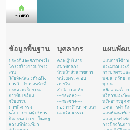
ข้อมูลพื้นฐาน
บุคลากร
แผนพัฒ
ประวัติและสภาพทั่วไป
คณะผู้บริหาร
แผนการใช้จ่า
โครงสร้างการบริหาร
สมาชิกสภา
ประมาณประจำ
งาน
หัวหน้าส่วนราชการ
การบริหารแล
วิสัยทัศน์และพันธกิจ
หน่วยตรวจสอบ
พัฒนาทรัพยา
ภารกิจ อำนาจหน้าที่
ภายใน
บุคคล
ประมวลจริยธรรม
สำนักงานปลัด
หลักเกณฑ์การ
การขับเคลื่อน
---กองคลัง---
บริหารและพั
จริยธรรม
---กองช่าง----
ทรัพยากรบุคค
ภาพกิจกรรม
กองการศึกษา ศาสนา
แผนการดำเนิ
นโยบายของผู้บริหาร
และวัฒนธรรม
แผนพัฒนาท้องถ
กิจกรรมนำร่อง บึงมะลู
แผนยุทธศาสตร
สถานที่ท่องเที่ยว
การป้องกันการ