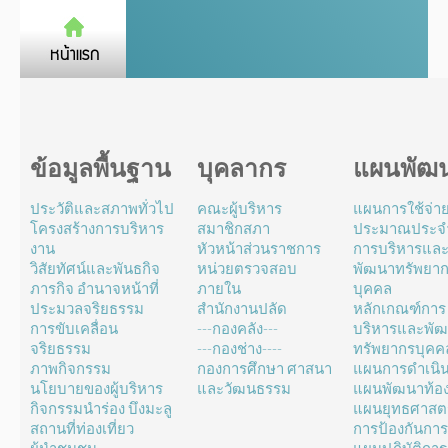
ข้อมูลพื้นฐาน
บุคลากร
แผนพัฒ
ประวัติและสภาพทั่วไป
คณะผู้บริหาร
แผนการใช้จ่า
โครงสร้างการบริหาร
สมาชิกสภา
ประมาณประจำ
งาน
หัวหน้าส่วนราชการ
การบริหารแล
วิสัยทัศน์และพันธกิจ
หน่วยตรวจสอบ
พัฒนาทรัพยา
ภารกิจ อำนาจหน้าที่
ภายใน
บุคคล
ประมวลจริยธรรม
สำนักงานปลัด
หลักเกณฑ์การ
การขับเคลื่อน
---กองคลัง---
บริหารและพั
จริยธรรม
---กองช่าง----
ทรัพยากรบุคค
ภาพกิจกรรม
กองการศึกษา ศาสนา
แผนการดำเนิ
นโยบายของผู้บริหาร
และวัฒนธรรม
แผนพัฒนาท้องถ
กิจกรรมนำร่อง บึงมะลู
แผนยุทธศาสตร
สถานที่ท่องเที่ยว
การป้องกันการ