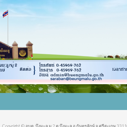
Copyright © อบต. บึงมะลู ม.2 ต.บึงมะลู อ.กันทรลักษ์ จ.ศรีสะเกษ 3311