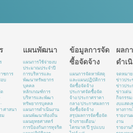
ร
แผนพัฒนา
ข้อมูลการจัด
ผลกา
ซื้อจัดจ้าง
ดำเน
ร
แผนการใช้จ่ายงบ
ประมาณประจำปี
นราชการ
การบริหารและ
แผนการจัดหาพัสดุ
จดหมาย
สอบ
พัฒนาทรัพยากร
และแผนปฏิบัติการ
ข่าวประช
บุคคล
จัดซื้อจัดจ้าง
ข่าวประ
ัด
หลักเกณฑ์การ
ประกาศจัดซื้อจัด
ข่าวเด่น
-
บริหารและพัฒา
จ้าง/ประกาศราคา
กิจกรรม
-
ทรัพยากรบุคคล
กลาง/ประกาศผลการ
งบแสดง
ษา ศาสนา
แผนการดำเนินงาน
จัดซื้อจัดจ้าง
ทางการเ
รม
แผนพัฒนาท้องถิ่น
สรุปผลการจัดซื้อจัด
รายงานผ
แผนยุทธศาสตร์
จ้างรายเดือน/
งาน
การป้องกันการทุจริต
ไตรมาส/ปี รูปแบบ
รายงานก