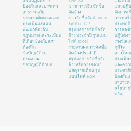
แผนปฏิบัติการ
ไฟล์ pdf
รายงานก
ป้องกันและบรรเทา
ข่าวกาารเงิน จัดซ์้อ
แนวปฏิบั
สาธารณภัย
จัดจ้าง
จัดการเรื
รายงานติดตามและ
ข่าวจัดซื้อจัดจ้างจาก
การทุจร
ประเมินผลแผน
ระบบ e-GP
ประพฤติ
พัฒนาท้องถิ่น
สรุปผลการจัดซื้อจัด
การลดขั
กฏหมายและระเบียบ
จ้าง ประจำปี รูปแบบ
ปฏิบัติง
ที่เกี่ยวข้องกับสภา
ไฟล์ excel
รางวัลแ
ท้องถิ่น
รายงานผลการจัดซื้อ
ภูมิใจ
ข้อบัญญัติงบ
จัดจ้างประจำปี
ดาวโหล
ประมาณ
สรุปผลการจัดซื้อจัด
ประเมิน
ข้อบัญญัติตำบล
จ้างหรือการจัดหา
และความ
พัสดุรายเดือน รูป
ประชาสั
แบบไฟล์ excel
ป้องกัน
สาธารณ
นโยบายไ
ขวัญ