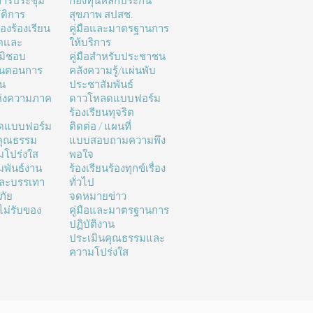
ารประชุม
กองทุนหลักประกัน
ติการ
สุขภาพ สปสช.
่องร้องเรียน
คู่มือและมาตรฐานการ
ิตและ
ให้บริการ
มิชอบ
คู่มือสำหรับประชาชน
้นตอนการ
คลังความรู้/แผ่นพับ
าน
ประชาสัมพันธ์
ห่งความภาค
ดาวโหลดแบบฟอร์ม
ร้องเรียนทุจริต
ดแบบฟอร์ม
ติดต่อ / แผนที่
คุณธรรม
แบบสอบถามความพึง
โปร่งใส
พอใจ
มพันธ์งาน
ร้องเรียนร้องทุกข์เรื่อง
และบรรเทา
ทั่วไป
ภัย
จดหมายข่าว
ม่รับของ
คู่มือและมาตรฐานการ
ปฏิบัติงาน
ประเมินคุณธรรมและ
ความโปร่งใส