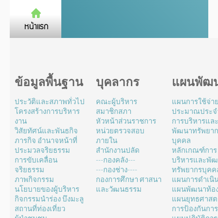
ข้อมูลพื้นฐาน
บุคลากร
แผนพัฒ
ประวัติและสภาพทั่วไป
คณะผู้บริหาร
แผนการใช้จ่า
โครงสร้างการบริหาร
สมาชิกสภา
ประมาณประจำ
งาน
หัวหน้าส่วนราชการ
การบริหารแล
วิสัยทัศน์และพันธกิจ
หน่วยตรวจสอบ
พัฒนาทรัพยา
ภารกิจ อำนาจหน้าที่
ภายใน
บุคคล
ประมวลจริยธรรม
สำนักงานปลัด
หลักเกณฑ์การ
การขับเคลื่อน
---กองคลัง---
บริหารและพั
จริยธรรม
---กองช่าง----
ทรัพยากรบุคค
ภาพกิจกรรม
กองการศึกษา ศาสนา
แผนการดำเนิ
นโยบายของผู้บริหาร
และวัฒนธรรม
แผนพัฒนาท้องถ
กิจกรรมนำร่อง บึงมะลู
แผนยุทธศาสตร
สถานที่ท่องเที่ยว
การป้องกันการ