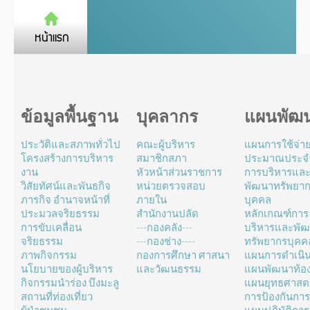
ข้อมูลพื้นฐาน
บุคลากร
แผนพัฒ
ประวัติและสภาพทั่วไป
คณะผู้บริหาร
แผนการใช้จ่า
โครงสร้างการบริหาร
สมาชิกสภา
ประมาณประจำ
งาน
หัวหน้าส่วนราชการ
การบริหารแล
วิสัยทัศน์และพันธกิจ
หน่วยตรวจสอบ
พัฒนาทรัพยา
ภารกิจ อำนาจหน้าที่
ภายใน
บุคคล
ประมวลจริยธรรม
สำนักงานปลัด
หลักเกณฑ์การ
การขับเคลื่อน
---กองคลัง---
บริหารและพั
จริยธรรม
---กองช่าง----
ทรัพยากรบุคค
ภาพกิจกรรม
กองการศึกษา ศาสนา
แผนการดำเนิ
นโยบายของผู้บริหาร
และวัฒนธรรม
แผนพัฒนาท้องถ
กิจกรรมนำร่อง บึงมะลู
แผนยุทธศาสตร
สถานที่ท่องเที่ยว
การป้องกันการ