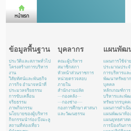
ข้อมูลพื้นฐาน
บุคลากร
แผนพัฒ
ประวัติและสภาพทั่วไป
คณะผู้บริหาร
แผนการใช้จ่า
โครงสร้างการบริหาร
สมาชิกสภา
ประมาณประจำ
งาน
หัวหน้าส่วนราชการ
การบริหารแล
วิสัยทัศน์และพันธกิจ
หน่วยตรวจสอบ
พัฒนาทรัพยา
ภารกิจ อำนาจหน้าที่
ภายใน
บุคคล
ประมวลจริยธรรม
สำนักงานปลัด
หลักเกณฑ์การ
การขับเคลื่อน
---กองคลัง---
บริหารและพั
จริยธรรม
---กองช่าง----
ทรัพยากรบุคค
ภาพกิจกรรม
กองการศึกษา ศาสนา
แผนการดำเนิ
นโยบายของผู้บริหาร
และวัฒนธรรม
แผนพัฒนาท้องถ
กิจกรรมนำร่อง บึงมะลู
แผนยุทธศาสตร
สถานที่ท่องเที่ยว
การป้องกันการ