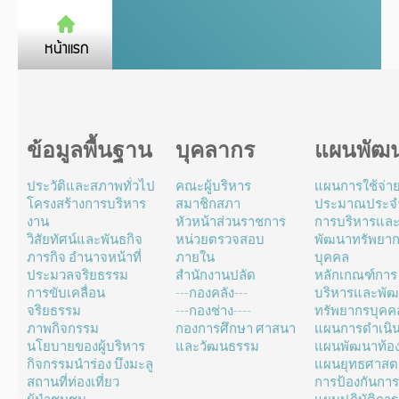
ข้อมูลพื้นฐาน
บุคลากร
แผนพัฒ
ประวัติและสภาพทั่วไป
คณะผู้บริหาร
แผนการใช้จ่า
โครงสร้างการบริหาร
สมาชิกสภา
ประมาณประจำ
งาน
หัวหน้าส่วนราชการ
การบริหารแล
วิสัยทัศน์และพันธกิจ
หน่วยตรวจสอบ
พัฒนาทรัพยา
ภารกิจ อำนาจหน้าที่
ภายใน
บุคคล
ประมวลจริยธรรม
สำนักงานปลัด
หลักเกณฑ์การ
การขับเคลื่อน
---กองคลัง---
บริหารและพั
จริยธรรม
---กองช่าง----
ทรัพยากรบุคค
ภาพกิจกรรม
กองการศึกษา ศาสนา
แผนการดำเนิ
นโยบายของผู้บริหาร
และวัฒนธรรม
แผนพัฒนาท้องถ
กิจกรรมนำร่อง บึงมะลู
แผนยุทธศาสตร
สถานที่ท่องเที่ยว
การป้องกันการ