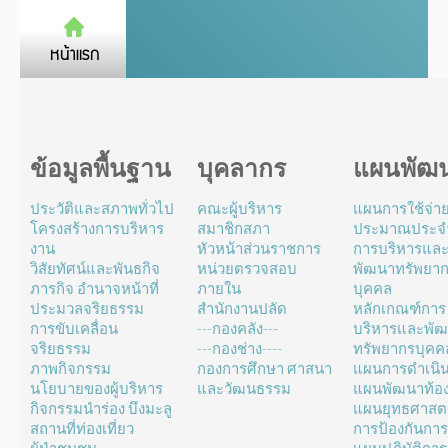
ข้อมูลพื้นฐาน
บุคลากร
แผนพัฒ
ประวัติและสภาพทั่วไป
คณะผู้บริหาร
แผนการใช้จ่า
โครงสร้างการบริหาร
สมาชิกสภา
ประมาณประจำ
งาน
หัวหน้าส่วนราชการ
การบริหารแล
วิสัยทัศน์และพันธกิจ
หน่วยตรวจสอบ
พัฒนาทรัพยา
ภารกิจ อำนาจหน้าที่
ภายใน
บุคคล
ประมวลจริยธรรม
สำนักงานปลัด
หลักเกณฑ์การ
การขับเคลื่อน
---กองคลัง---
บริหารและพั
จริยธรรม
---กองช่าง----
ทรัพยากรบุคค
ภาพกิจกรรม
กองการศึกษา ศาสนา
แผนการดำเนิ
นโยบายของผู้บริหาร
และวัฒนธรรม
แผนพัฒนาท้องถ
กิจกรรมนำร่อง บึงมะลู
แผนยุทธศาสตร
สถานที่ท่องเที่ยว
การป้องกันการ