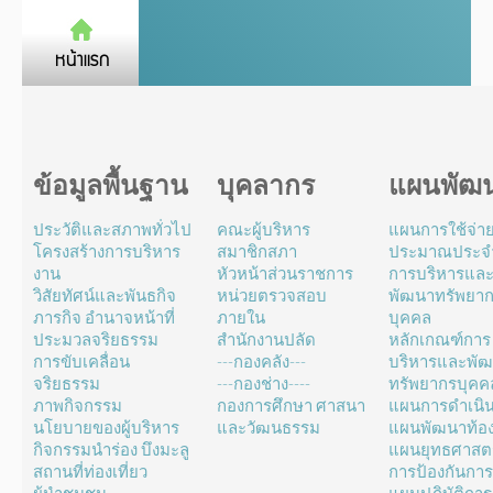
ข้อมูลพื้นฐาน
บุคลากร
แผนพัฒ
ประวัติและสภาพทั่วไป
คณะผู้บริหาร
แผนการใช้จ่า
โครงสร้างการบริหาร
สมาชิกสภา
ประมาณประจำ
งาน
หัวหน้าส่วนราชการ
การบริหารแล
วิสัยทัศน์และพันธกิจ
หน่วยตรวจสอบ
พัฒนาทรัพยา
ภารกิจ อำนาจหน้าที่
ภายใน
บุคคล
ประมวลจริยธรรม
สำนักงานปลัด
หลักเกณฑ์การ
การขับเคลื่อน
---กองคลัง---
บริหารและพั
จริยธรรม
---กองช่าง----
ทรัพยากรบุคค
ภาพกิจกรรม
กองการศึกษา ศาสนา
แผนการดำเนิ
นโยบายของผู้บริหาร
และวัฒนธรรม
แผนพัฒนาท้องถ
กิจกรรมนำร่อง บึงมะลู
แผนยุทธศาสตร
สถานที่ท่องเที่ยว
การป้องกันการ