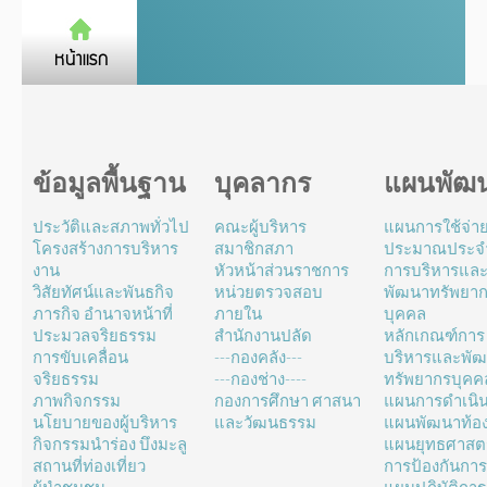
ข้อมูลพื้นฐาน
บุคลากร
แผนพัฒ
ประวัติและสภาพทั่วไป
คณะผู้บริหาร
แผนการใช้จ่า
โครงสร้างการบริหาร
สมาชิกสภา
ประมาณประจำ
งาน
หัวหน้าส่วนราชการ
การบริหารแล
วิสัยทัศน์และพันธกิจ
หน่วยตรวจสอบ
พัฒนาทรัพยา
ภารกิจ อำนาจหน้าที่
ภายใน
บุคคล
ประมวลจริยธรรม
สำนักงานปลัด
หลักเกณฑ์การ
การขับเคลื่อน
---กองคลัง---
บริหารและพั
จริยธรรม
---กองช่าง----
ทรัพยากรบุคค
ภาพกิจกรรม
กองการศึกษา ศาสนา
แผนการดำเนิ
นโยบายของผู้บริหาร
และวัฒนธรรม
แผนพัฒนาท้องถ
กิจกรรมนำร่อง บึงมะลู
แผนยุทธศาสตร
สถานที่ท่องเที่ยว
การป้องกันการ