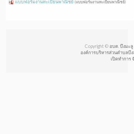
แบบฟอร์มงานทะเบียนพาณิชย์
(แบบฟอร์มงานทะเบียนพาณิชย์)
Copyright © อบต. บึงมะลู 
องค์การบริหารส่วนตำบลบึง