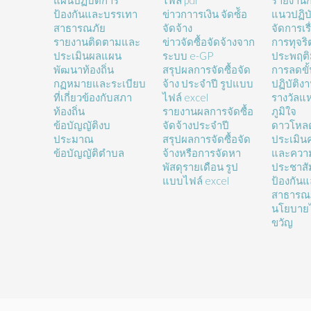
แผนปฏิบัติการ
ไฟล์ pdf
รายงานก
ป้องกันและบรรเทา
ข่าวกาารเงิน จัดซ์้อ
แนวปฏิบั
สาธารณภัย
จัดจ้าง
จัดการเรื
รายงานติดตามและ
ข่าวจัดซื้อจัดจ้างจาก
การทุจร
ประเมินผลแผน
ระบบ e-GP
ประพฤติ
พัฒนาท้องถิ่น
สรุปผลการจัดซื้อจัด
การลดขั
กฏหมายและระเบียบ
จ้าง ประจำปี รูปแบบ
ปฏิบัติง
ที่เกี่ยวข้องกับสภา
ไฟล์ excel
รางวัลแ
ท้องถิ่น
รายงานผลการจัดซื้อ
ภูมิใจ
ข้อบัญญัติงบ
จัดจ้างประจำปี
ดาวโหล
ประมาณ
สรุปผลการจัดซื้อจัด
ประเมิน
ข้อบัญญัติตำบล
จ้างหรือการจัดหา
และความ
พัสดุรายเดือน รูป
ประชาสั
แบบไฟล์ excel
ป้องกัน
สาธารณ
นโยบายไ
ขวัญ