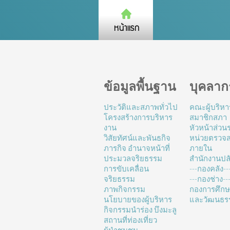
ข้อมูลพื้นฐาน
บุคลาก
ประวัติและสภาพทั่วไป
คณะผู้บริหา
โครงสร้างการบริหาร
สมาชิกสภา
งาน
หัวหน้าส่ว
วิสัยทัศน์และพันธกิจ
หน่วยตรวจ
ภารกิจ อำนาจหน้าที่
ภายใน
ประมวลจริยธรรม
สำนักงานปล
การขับเคลื่อน
---กองคลัง--
จริยธรรม
---กองช่าง---
ภาพกิจกรรม
กองการศึก
นโยบายของผู้บริหาร
และวัฒนธร
กิจกรรมนำร่อง บึงมะลู
สถานที่ท่องเที่ยว