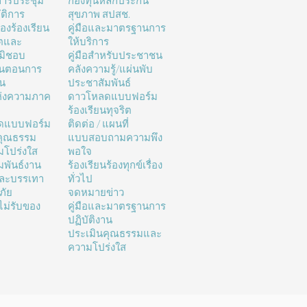
ารประชุม
กองทุนหลักประกัน
ติการ
สุขภาพ สปสช.
่องร้องเรียน
คู่มือและมาตรฐานการ
ิตและ
ให้บริการ
มิชอบ
คู่มือสำหรับประชาชน
้นตอนการ
คลังความรู้/แผ่นพับ
าน
ประชาสัมพันธ์
ห่งความภาค
ดาวโหลดแบบฟอร์ม
ร้องเรียนทุจริต
ดแบบฟอร์ม
ติดต่อ / แผนที่
คุณธรรม
แบบสอบถามความพึง
โปร่งใส
พอใจ
มพันธ์งาน
ร้องเรียนร้องทุกข์เรื่อง
และบรรเทา
ทั่วไป
ภัย
จดหมายข่าว
ม่รับของ
คู่มือและมาตรฐานการ
ปฏิบัติงาน
ประเมินคุณธรรมและ
ความโปร่งใส