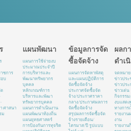
ร
แผนพัฒนา
ข้อมูลการจัด
ผลกา
ซื้อจัดจ้าง
ดำเน
ร
แผนการใช้จ่ายงบ
ประมาณประจำปี
นราชการ
การบริหารและ
แผนการจัดหาพัสดุ
จดหมาย
สอบ
พัฒนาทรัพยากร
และแผนปฏิบัติการ
ข่าวประช
บุคคล
จัดซื้อจัดจ้าง
ข่าวประ
ัด
หลักเกณฑ์การ
ประกาศจัดซื้อจัด
ข่าวเด่น
-
บริหารและพัฒา
จ้าง/ประกาศราคา
กิจกรรม
-
ทรัพยากรบุคคล
กลาง/ประกาศผลการ
งบแสดง
ษา ศาสนา
แผนการดำเนินงาน
จัดซื้อจัดจ้าง
ทางการเ
รม
แผนพัฒนาท้องถิ่น
สรุปผลการจัดซื้อจัด
รายงานผ
แผนยุทธศาสตร์
จ้างรายเดือน/
งาน
การป้องกันการทุจริต
ไตรมาส/ปี รูปแบบ
รายงานก