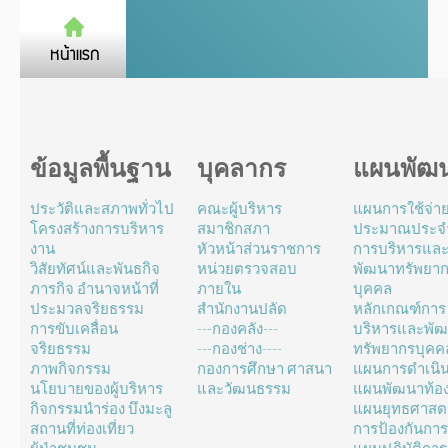
ข้อมูลพื้นฐาน
บุคลากร
แผนพัฒ
ประวัติและสภาพทั่วไป
คณะผู้บริหาร
แผนการใช้จ่า
โครงสร้างการบริหาร
สมาชิกสภา
ประมาณประจำ
งาน
หัวหน้าส่วนราชการ
การบริหารแล
วิสัยทัศน์และพันธกิจ
หน่วยตรวจสอบ
พัฒนาทรัพยา
ภารกิจ อำนาจหน้าที่
ภายใน
บุคคล
ประมวลจริยธรรม
สำนักงานปลัด
หลักเกณฑ์การ
การขับเคลื่อน
---กองคลัง---
บริหารและพั
จริยธรรม
---กองช่าง----
ทรัพยากรบุคค
ภาพกิจกรรม
กองการศึกษา ศาสนา
แผนการดำเนิ
นโยบายของผู้บริหาร
และวัฒนธรรม
แผนพัฒนาท้องถ
กิจกรรมนำร่อง บึงมะลู
แผนยุทธศาสตร
สถานที่ท่องเที่ยว
การป้องกันการ